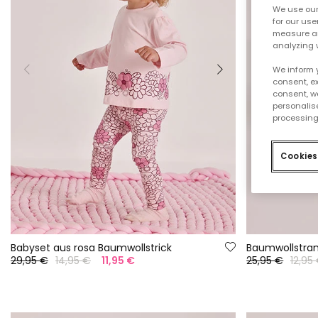
We use our 
for our use
measure an
analyzing 
We inform 
consent, ex
consent, w
personalise
processing
Cookies
Babyset aus rosa Baumwollstrick
Baumwollstram
29,95 €
14,95 €
11,95 €
25,95 €
12,95