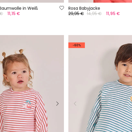
Baumwolle in Weiß
Rosa Babyjacke
 €
11,15 €
29,95 €
14,95 €
11,95 €
-60%