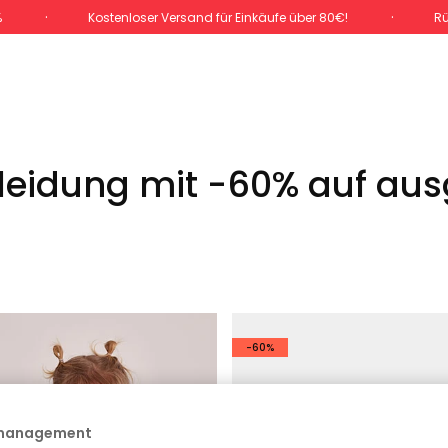
%
Kostenloser Versand für Einkäufe über 80€!
Rü
eidung mit -60% auf aus
-60%
 management