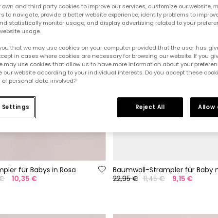
own and third party cookies to improve our services, customize our website, m
rs to navigate, provide a better website experience, identify problems to improv
d statistically monitor usage, and display advertising related to your prefer
website usage.
you that we may use cookies on your computer provided that the user has give
cept in cases where cookies are necessary for browsing our website. If you gi
e may use cookies that allow us to have more information about your prefere
 our website according to your individual interests. Do you accept these cook
 of personal data involved?
 Settings
Reject All
Allow
pler für Babys in Rosa
 €
10,35 €
22,95 €
11,45 €
9,15 €