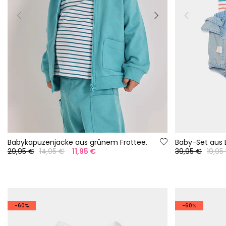
Babykapuzenjacke aus grünem Frottee.
29,95 €
14,95 €
11,95 €
39,95 €
19,95
-60%
-60%