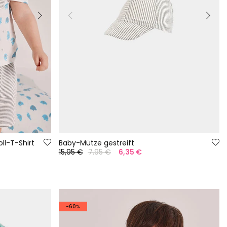
l-T-Shirt
Baby-Mütze gestreift
15,95 €
7,95 €
6,35 €
-60%