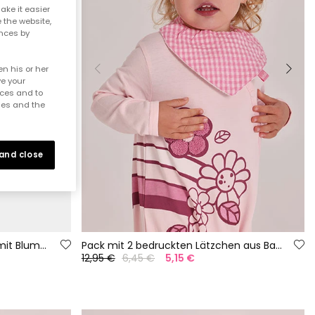
ake it easier
e the website,
ences by
n his or her
ve your
nces and to
ies and the
 and close
Baumwoll-Strampler für Baby mit Blumenmuster
Pack mit 2 bedruckten Lätzchen aus Baumwolle für Babys.
12,95 €
6,45 €
5,15 €