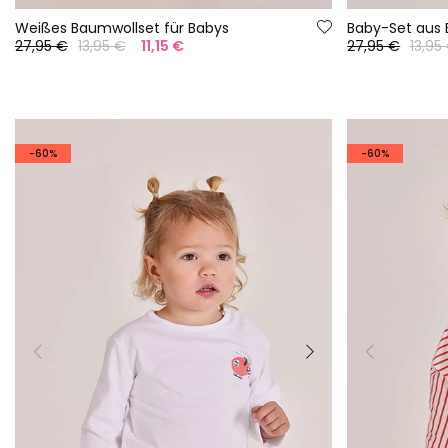
Weißes Baumwollset für Babys
Baby-Set aus 
27,95 €
13,95 €
11,15 €
27,95 €
13,95
-60%
-60%