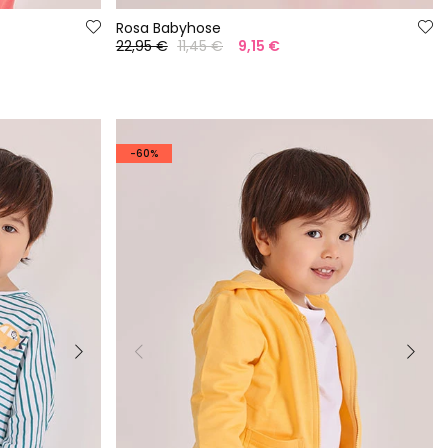
Rosa Babyhose
22,95 €
11,45 €
9,15 €
-60%