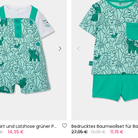
Baby-Set T-Shirt und Latzhose grüner Print
Bedrucktes Baumwollset für B
 €
14,35 €
27,95 €
13,95 €
11,15 €