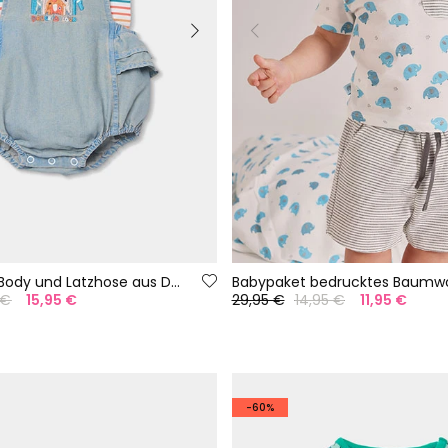
Baby-Set aus Body und Latzhose aus Denim
Babypaket bedrucktes Baumwol
 €
15,95 €
29,95 €
14,95 €
11,95 €
-60%