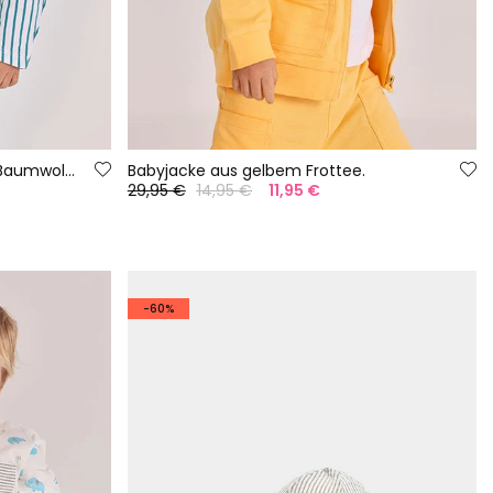
Baby-T-Shirt aus gestreiftem Baumwollstoff
Babyjacke aus gelbem Frottee.
29,95 €
14,95 €
11,95 €
-60%