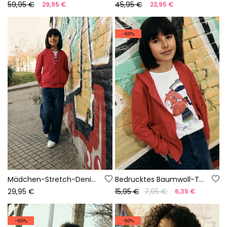
59,95 €
45,95 €
29,95 €
22,95 €
-60%
Mädchen-Stretch-Denimhose in Blau
Bedrucktes Baumwoll-T-Shirt für Mädchen in Weiß
29,95 €
15,95 €
7,95 €
6,35 €
-60%
-50%