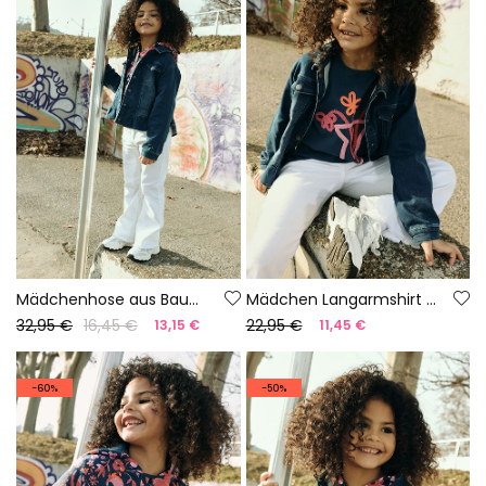
Mädchenhose aus Baumwolle in Weiß
Mädchen Langarmshirt aus Baumwolle in Marineblau
32,95 €
16,45 €
22,95 €
13,15 €
11,45 €
-60%
-50%