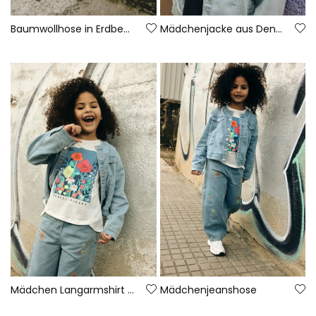
Baumwollhose in Erdbeerfarbe für Mädchen
Mädchenjacke aus Denim-Strick
Mädchen Langarmshirt aus Baumwolle
Mädchenjeanshose