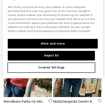
We inform you that we may use cookies on your computer
provided that the user has given his or her consent, except in
Mädchenjacke mit Kapuze in Rot
cases where cookies are necessary for browsing our website. If
you give your consent, we may use cookies that allow us to have
35,95 €
17,95 €
14,35 €
more information about your preferences and to personalise our
website according to your individual interests. Do you accept
these cookies and the processing of personal data involved?
-50%
-50%
Allow and close
Reject All
Cookies Settings
Wendbare Parka für Mädchen
Mädchenjacke Denim Baumwolle Bleach