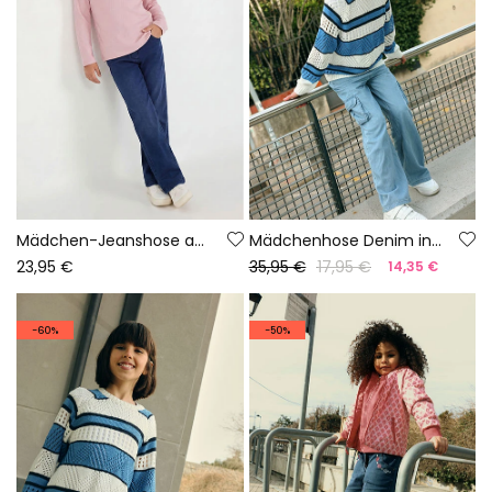
Mädchen-Jeanshose aus Fleece in Blau mit Schlaghose
Mädchenhose Denim in Bleach-Farbe
23,95 €
35,95 €
17,95 €
14,35 €
-60%
-50%