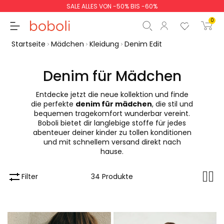
SALE ALLES VON -50% BIS -60%
0
Startseite
Mädchen
Kleidung
Denim Edit
Denim für Mädchen
Entdecke jetzt die neue kollektion und finde
Zwischensumme
0,00 €
die perfekte
denim für mädchen
, die stil und
bequemen tragekomfort wunderbar vereint.
Gesamtbetrag
0,00 €
Boboli bietet dir langlebige stoffe für jedes
abenteuer deiner kinder zu tollen konditionen
weiter
Start der Bestellung
und mit schnellem versand direkt nach
hause.
Filter
34 Produkte