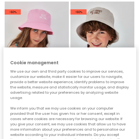
-60%
-60%
Cookie management
We use our own and third party cookies to improve our services,
customize our website, make it easier for our users to navigate,
provide a better website experience, identify problems to improve
the website, measure and statistically monitor usage, and display
advertising related to your preferences by analyzing website
usage.
Rosa Mütze
Beige Mütze
19,95 €
9,95 €
19,95 €
9,95 €
We inform you that we may use cookies on your computer
7,95 €
7,95 €
provided that the user has given his or her consent, except in
cases where cookies are necessary for browsing our website. If
you give your consent, we may use cookies that allow us to have
-50%
-60%
more information about your preferences and to personalise our
website according to your individual interests. Do you accept