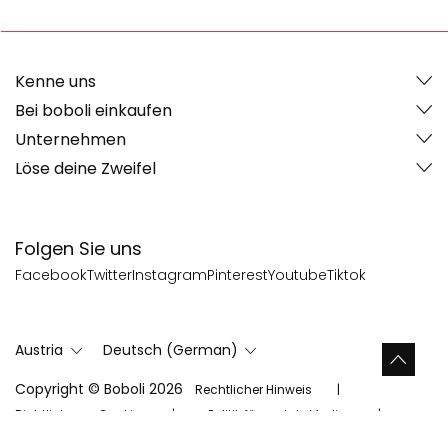
Kenne uns
Bei boboli einkaufen
Unternehmen
Löse deine Zweifel
Folgen Sie uns
Facebook
Twitter
Instagram
Pinterest
Youtube
Tiktok
Austria
Deutsch (German)
Copyright © Boboli 2026
Rechtlicher Hinweis
Richtlinien zu Cookies
Politik für soziale Medien
Sitemap
Cookies Settings