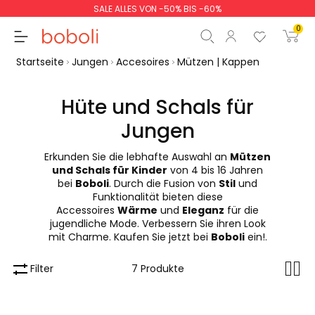
SALE ALLES VON -50% BIS -60%
0
Startseite
Jungen
Accesoires
Mützen | Kappen
Hüte und Schals für
Jungen
Zwischensumme
0,00 €
Erkunden Sie die lebhafte Auswahl an
Mützen
Gesamtbetrag
0,00 €
und Schals für Kinder
von 4 bis 16 Jahren
bei
Boboli
. Durch die Fusion von
Stil
und
weiter
Start der Bestellung
Funktionalität bieten diese
Accessoires
Wärme
und
Eleganz
für die
jugendliche Mode. Verbessern Sie ihren Look
mit Charme. Kaufen Sie jetzt bei
Boboli
ein!.
Filter
7 Produkte