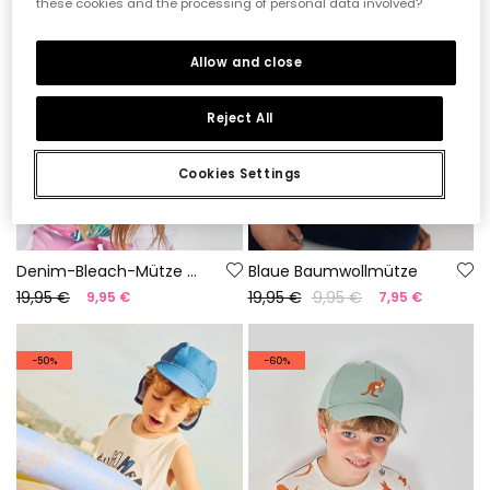
these cookies and the processing of personal data involved?
Allow and close
Reject All
Cookies Settings
Denim-Bleach-Mütze mit Stickerei
Blaue Baumwollmütze
19,95 €
19,95 €
9,95 €
9,95 €
7,95 €
-50%
-60%