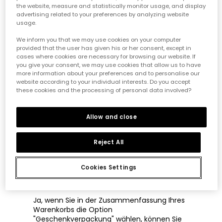
mit einem Geschenkgutschein
the website, measure and statistically monitor usage, and display
advertising related to your preferences by analyzing website
aufgeben?
usage.
Wenn Sie eine Bestellung als Geschenk
We inform you that we may use cookies on your computer
aufgeben möchten, müssen Sie zu Ihrem
provided that the user has given his or her consent, except in
cases where cookies are necessary for browsing our website. If
Warenkorb gehen und zur Kasse gehen. In
you give your consent, we may use cookies that allow us to have
der Zusammenfassung Ihres Warenkorbs
more information about your preferences and to personalise our
sehen Sie dann auf der rechten Seite die
website according to your individual interests. Do you accept
Option
"Geschenk einpacken"
. Diese
these cookies and the processing of personal data involved?
Option müssen Sie auswählen.
Auf diese Weise werden die Preise auf den
Allow and close
Etiketten der Kleidungsstücke und auf dem
Lieferschein der Bestellung entfernt.
Reject All
Kann ich eine Nachricht an den
Empfänger der Bestellung
Cookies Settings
schicken?
Ja, wenn Sie in der Zusammenfassung Ihres
Warenkorbs die Option
"Geschenkverpackung" wählen, können Sie