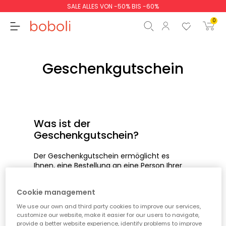
SALE ALLES VON -50% BIS -60%
0
Geschenkgutschein
Zwischensumme
0,00 €
Gesamtbetrag
0,00 €
Was ist der
Geschenkgutschein?
weiter
Start der Bestellung
Der Geschenkgutschein ermöglicht es
Ihnen, eine Bestellung an eine Person Ihrer
Wahl zu senden, ohne den Betrag
anzugeben, und Sie können eine persönliche
Cookie management
Nachricht hinzufügen.
We use our own and third party cookies to improve our services,
customize our website, make it easier for our users to navigate,
Wie kann ich eine Bestellung
provide a better website experience, identify problems to improve