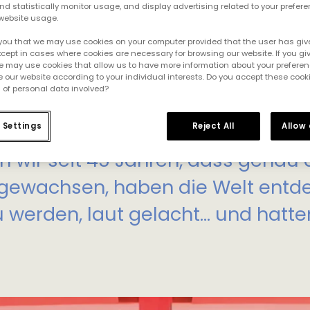
d statistically monitor usage, and display advertising related to your prefer
website usage.
you that we may use cookies on your computer provided that the user has give
cept in cases where cookies are necessary for browsing our website. If you gi
e may use cookies that allow us to have more information about your prefere
 our website according to your individual interests. Do you accept these cook
 of personal data involved?
 Settings
Reject All
Allow
 Erwachsenwerden und Spielen 
 wir seit 45 Jahren, dass genau da
ir gewachsen, haben die Welt entd
u werden, laut gelacht… und hatt