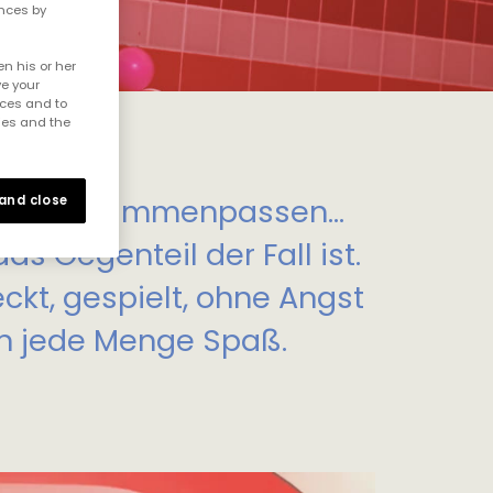
ences by
n his or her
ve your
nces and to
ies and the
 and close
nicht zusammenpassen…
s Gegenteil der Fall ist.
eckt, gespielt, ohne Angst
en jede Menge Spaß.