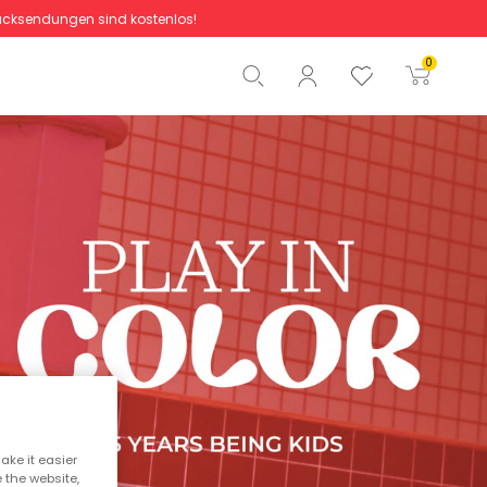
cksendungen sind kostenlos!
Gesamtbetrag
0,00 €
0
Start der Bestellung
ake it easier
e the website,