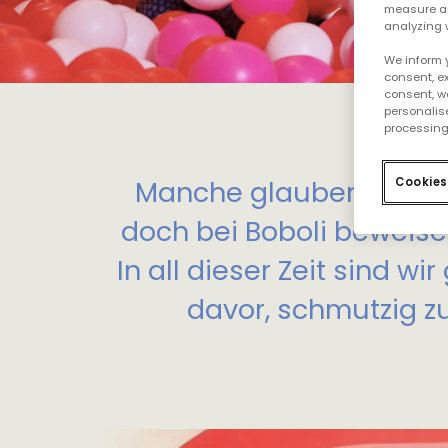
measure an
analyzing 
We inform 
consent, ex
consent, w
personalise
processing
Cookies
Manche glauben, dass
doch bei Boboli beweisen
In all dieser Zeit sind w
davor, schmutzig z