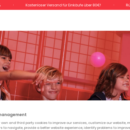
%
Kostenloser Versand für Einkäufe über 80€!
Rü
 management
own and third party cookies to improve our services, customize our website, m
rs to navigate, provide a better website experience, identify problems to improv