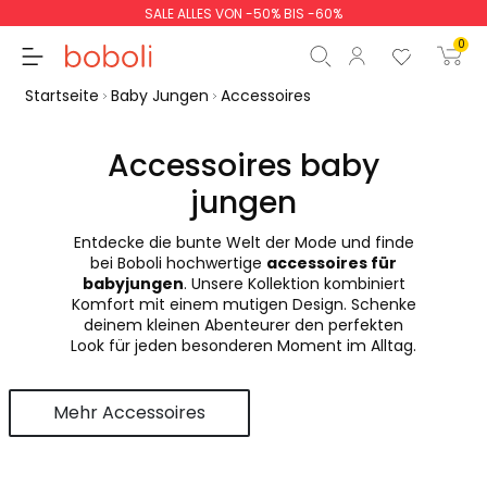
SALE ALLES VON -50% BIS -60%
0
Startseite
Baby Jungen
Accessoires
Accessoires baby
jungen
Zwischensumme
0,00 €
Entdecke die bunte Welt der Mode und finde
Gesamtbetrag
0,00 €
bei Boboli hochwertige
accessoires für
babyjungen
. Unsere Kollektion kombiniert
weiter
Start der Bestellung
Komfort mit einem mutigen Design. Schenke
deinem kleinen Abenteurer den perfekten
Look für jeden besonderen Moment im Alltag.
Mehr Accessoires