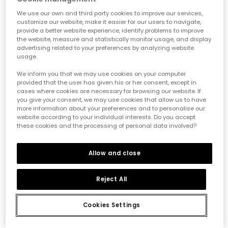
We use our own and third party cookies to improve our services,
customize our website, make it easier for our users to navigate,
provide a better website experience, identify problems to improve
the website, measure and statistically monitor usage, and display
advertising related to your preferences by analyzing website
usage.
We inform you that we may use cookies on your computer
provided that the user has given his or her consent, except in
cases where cookies are necessary for browsing our website. If
you give your consent, we may use cookies that allow us to have
more information about your preferences and to personalise our
website according to your individual interests. Do you accept
these cookies and the processing of personal data involved?
Braune Baby-Fäustlinge mit Punktmuster
Braune Baby-Mütze mit Eulenaufdruck
15,95 €
19,95 €
Allow and close
Reject All
Cookies Settings