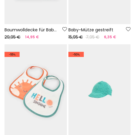
Baumwolldecke für Babys mit Aufdruck
Baby-Mütze gestreift
29,95 €
15,95 €
7,95 €
14,95 €
6,35 €
-55%
-50%