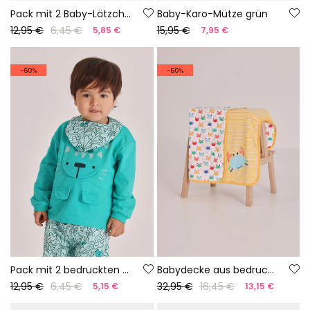
Pack mit 2 Baby-Lätzchen aus weißer Baumwolle
Baby-Karo-Mütze grün
12,95 €
6,45 €
15,95 €
5,85 €
7,95 €
-60%
-60%
Pack mit 2 bedruckten Lätzchen aus Baumwolle für Babys
Babydecke aus bedruckter Baumwolle
12,95 €
6,45 €
32,95 €
16,45 €
5,15 €
13,15 €