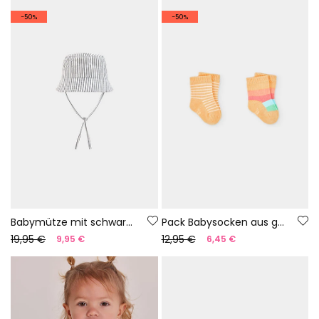
-50%
-50%
Babymütze mit schwarzen und weißen Streifen
Pack Babysocken aus gelber Baumwolle
19,95 €
12,95 €
9,95 €
6,45 €