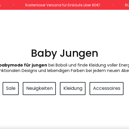
%
Kostenloser Versand für Einkäufe über 80€!
Rü
Baby Jungen
babymode für jungen
bei Boboli und finde Kleidung voller Ener
unktionalen Designs und lebendigen Farben bei jedem neuen Abe
Sale
Neuigkeiten
Kleidung
Accessoires