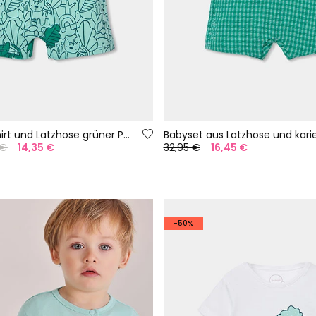
Baby-Set T-Shirt und Latzhose grüner Print
 €
14,35 €
32,95 €
16,45 €
-50%