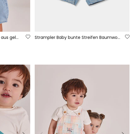
Baby-Set aus T-Shirt und Hose aus gelber und blauer Baumwolle.
Strampler Baby bunte Streifen Baumwolle