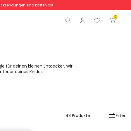
cksendungen sind kostenlos!
Gesamtbetrag
0,00 €
0
Start der Bestellung
gie für deinen kleinen Entdecker. Wir
nteuer deines Kindes.
Filter
143 Produkte