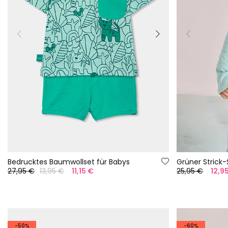
Bedrucktes Baumwollset für Babys
Grüner Strick
27,95 €
13,95 €
11,15 €
25,95 €
12,9
-50%
-60%