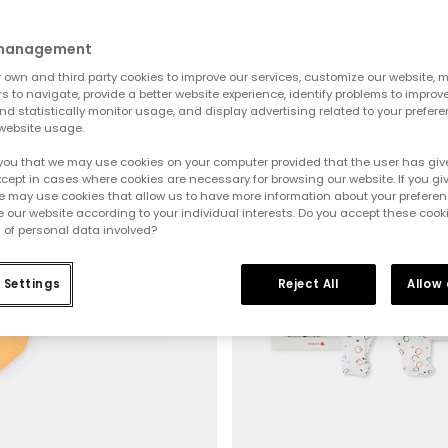
 management
-50%
own and third party cookies to improve our services, customize our website, m
rs to navigate, provide a better website experience, identify problems to improv
d statistically monitor usage, and display advertising related to your prefer
website usage.
you that we may use cookies on your computer provided that the user has give
cept in cases where cookies are necessary for browsing our website. If you gi
e may use cookies that allow us to have more information about your prefere
 our website according to your individual interests. Do you accept these cook
 of personal data involved?
 Settings
Reject All
Allow