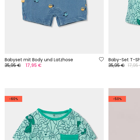
Babyset mit Body und Latzhose
35,95 €
17,95 €
35,95 €
17,95
-60%
-50%