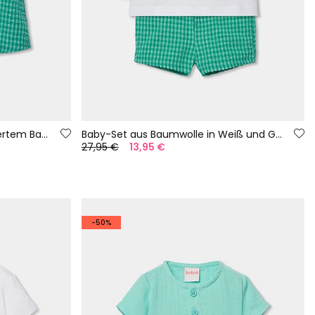
Babyset aus Latzhose und kariertem Baumwollshirt.
Baby-Set aus Baumwolle in Weiß und Grün
27,95 €
13,95 €
-50%