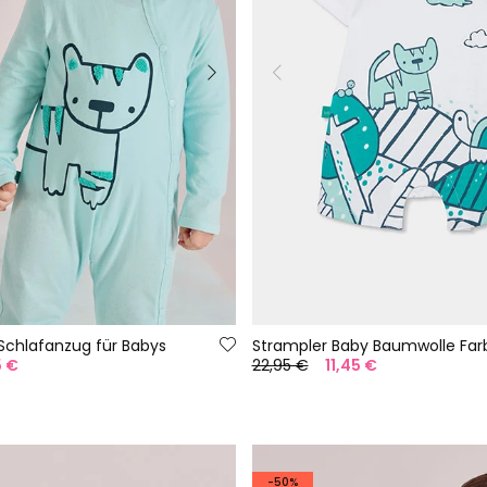
-Schlafanzug für Babys
Strampler Baby Baumwolle Far
5 €
22,95 €
11,45 €
-50%