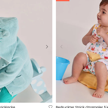
rickjacke
Bedruckter Strick-Strampler fü