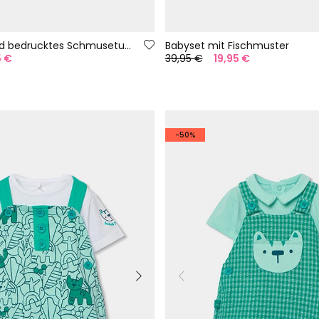
Babydecke und bedrucktes Schmusetuch
Babyset mit Fischmuster
5 €
39,95 €
19,95 €
-50%