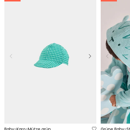
Baby-Karo-Mütze grün
Grüne Baby-St