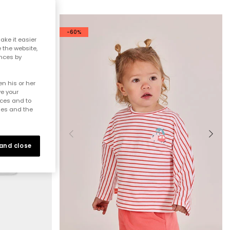
-60%
ake it easier
e the website,
ences by
n his or her
ve your
nces and to
ies and the
 and close