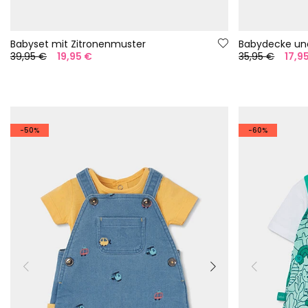
Babyset mit Zitronenmuster
39,95 €
19,95 €
35,95 €
17,9
-50%
-60%