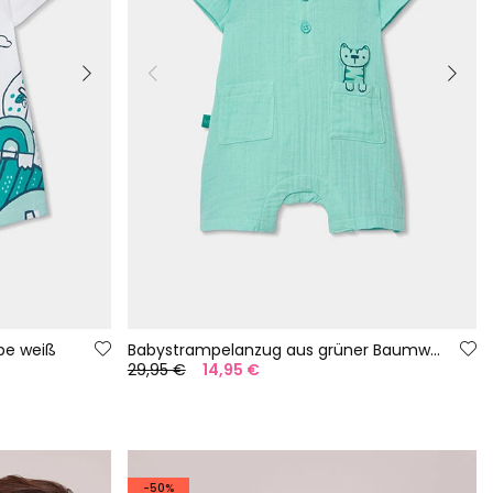
be weiß
Babystrampelanzug aus grüner Baumwolle
29,95 €
14,95 €
-50%