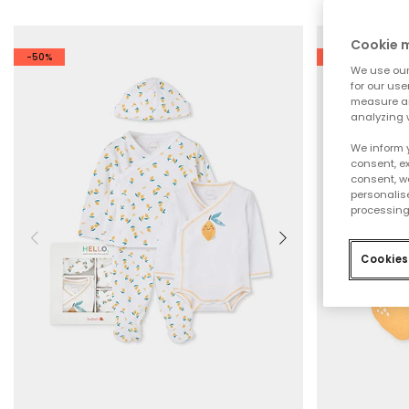
Cookie
-50%
-50%
We use our 
for our use
measure an
analyzing 
We inform 
consent, ex
consent, w
personalise
processing
Cookies