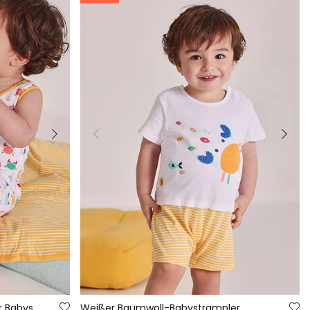
r Babys
Weißer Baumwoll-Babystrampler