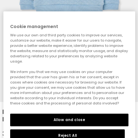
Cookie management
We use our own and third party cookies to improve our services,
customize our website, make it easier for our users to navigate,
provide a better website experience, identify problems to improve
the website, measure and statistically monitor usage, and display
advertising related to your preferences by analyzing website
usage.
We inform you that we may use cookies on your computer
provided that the user has given his or her consent, except in
cases where cookies are necessary for browsing our website. If
you give your consent, we may use cookies that allow us to have
more information about your preferences and to personalise our
1
2
3
4
5
6
7
8
website according to your individual interests. Do you accept
these cookies and the processing of personal data involved?
Blaues Strick-Set für Baby-Jungen mit
Eulen-Print
Allow and close
39,95 €
Reject All