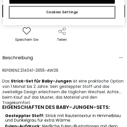
In den Warenkorb
Cookies Settings
Speichern Sie
Teilen
Beschreibung
REFERENZ:214041-2655-AW26
Das
Strick-Set für Baby-Jungen
ist eine praktische Option
von 1 Monat bis 2 Jahre. Sein gesteppter Stoff und das
zweiteilige Design erleichtern die täglichen Wechsel. Achte
beim Kauf auf das Muster, das Material und den
Tragekomfort.
EIGENSCHAFTEN DES BABY-JUNGEN-SETS:
Gesteppter Stoff:
Strick mit Rautentextur in Himmelblau
und Dunkelgrau für extra Wärme.
Eulen-Aufdruck:
Niedliche Eulen-Illustrationen mit dem