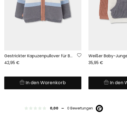
Gestrickter Kapuzenpullover für Babys in Braun mit Streifen
42,95 €
35,95 €
In den Warenkorb
In den
-
0,00
0 Bewertungen