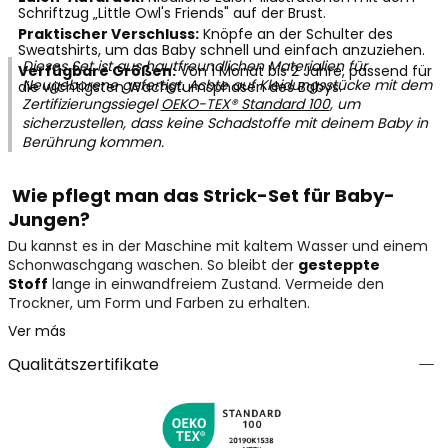
Schriftzug „Little Owl's Friends" auf der Brust.
Praktischer Verschluss:
Knöpfe an der Schulter des
Sweatshirts, um das Baby schnell und einfach anzuziehen.
Dieses Set ist aus hautfreundlichen Materialien für
Verfügbare Größen:
Von 1 Monat bis 2 Jahre, passend für
Neugeborene gefertigt. Achte auf Kleidungsstücke mit dem
die wichtigsten Wachstumsphasen des Babys.
Zertifizierungssiegel
OEKO-TEX® Standard 100
, um
sicherzustellen, dass keine Schadstoffe mit deinem Baby in
Berührung kommen.
Wie pflegt man das Strick-Set für Baby-
Jungen?
Du kannst es in der Maschine mit kaltem Wasser und einem
Schonwaschgang waschen. So bleibt der
gesteppte
Stoff
lange in einwandfreiem Zustand. Vermeide den
Trockner, um Form und Farben zu erhalten.
Ver más
Qualitätszertifikate