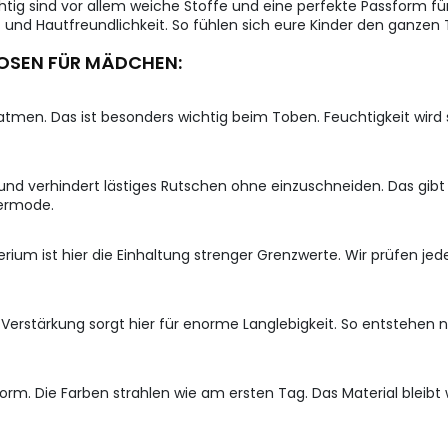
tig sind vor allem weiche Stoffe und eine perfekte Passform für
ät und Hautfreundlichkeit. So fühlen sich eure Kinder den ganze
OSEN FÜR MÄDCHEN:
atmen. Das ist besonders wichtig beim Toben. Feuchtigkeit wird 
nd verhindert lästiges Rutschen ohne einzuschneiden. Das gibt d
dermode.
terium ist hier die Einhaltung strenger Grenzwerte. Wir prüfen je
Verstärkung sorgt hier für enorme Langlebigkeit. So entstehen ni
m. Die Farben strahlen wie am ersten Tag. Das Material bleibt 