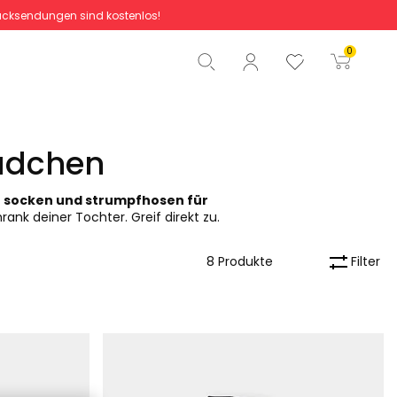
cksendungen sind kostenlos!
Gesamtbetrag
0,00 €
0
Start der Bestellung
ädchen
e
socken und strumpfhosen für
ank deiner Tochter. Greif direkt zu.
Filter
8 Produkte