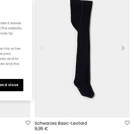
ake it easier
e the website,
ences by
n his or her
ve your
nces and to
ies and the
 and close
Schwarzes Basic-Leotard
9,95 €