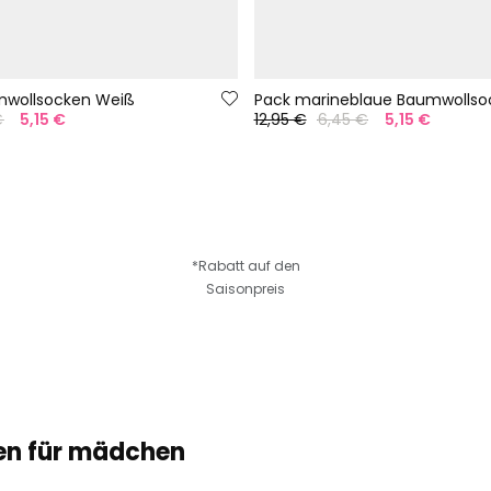
mwollsocken Weiß
Pack marineblaue Baumwollso
€
5,15 €
12,95 €
6,45 €
5,15 €
*Rabatt auf den
Saisonpreis
sen für mädchen