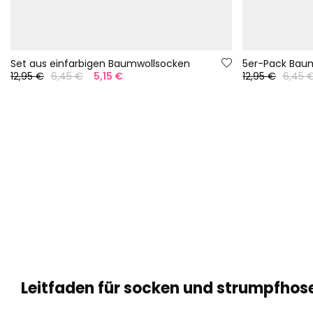
Set aus einfarbigen Baumwollsocken
5er-Pack Bau
12,95 €
6,45 €
5,15 €
12,95 €
6,45 
Leitfaden für socken und strumpfho