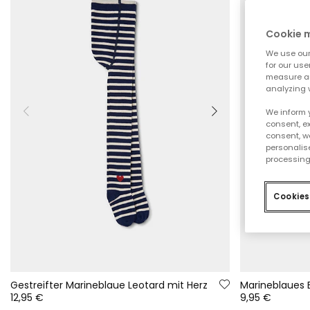
Cookie
We use our 
for our use
measure an
analyzing 
We inform 
consent, ex
consent, w
personalise
processing
Cookies
Gestreifter Marineblaue Leotard mit Herz
Marineblaues 
12,95 €
9,95 €