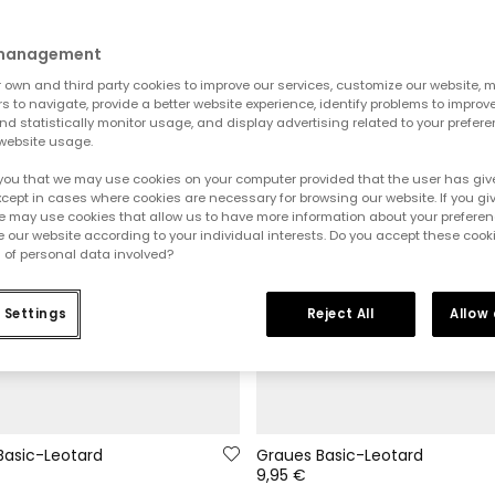
 management
own and third party cookies to improve our services, customize our website, m
rs to navigate, provide a better website experience, identify problems to improv
d statistically monitor usage, and display advertising related to your prefer
website usage.
you that we may use cookies on your computer provided that the user has give
cept in cases where cookies are necessary for browsing our website. If you gi
e may use cookies that allow us to have more information about your prefere
 our website according to your individual interests. Do you accept these cook
 of personal data involved?
 Settings
Reject All
Allow
Basic-Leotard
Graues Basic-Leotard
9,95 €