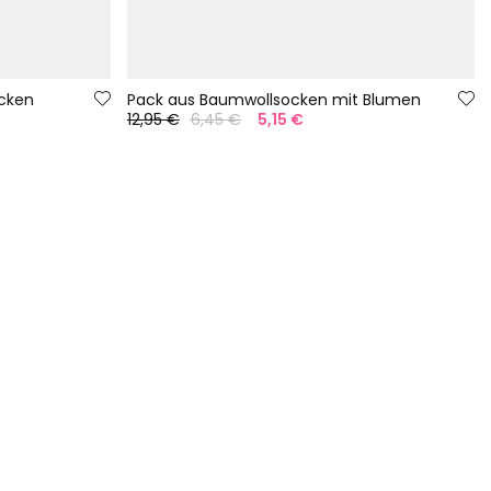
cken
Pack aus Baumwollsocken mit Blumen
12,95 €
6,45 €
5,15 €