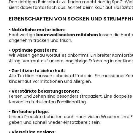
Den richtigen Beinschutz zu finden macht richtig Spaß. Wich
sieht dabei fantastisch aus. Achtet beim Kauf auf Elastizit
EIGENSCHAFTEN VON SOCKEN UND STRUMPFH
• Natürliche materialien:
Hochwertige
baumwollsocken mädchen
lassen die Haut 
angenehm trocken und frisch.
• Optimale passform:
Wir wissen genau worauf es ankommt. Ein breiter Komfortbu
Alltag. Vertraut auf unsere langjährige Erfahrung in der Kin
• Zertifizierte sicherheit:
Alle Textilien müssen schadstofffrei sein. Ein messbares Kri
Kinderhaut vor Irritationen und Allergien.
• Verstärkte belastungszonen:
Fersen und Zehen sind besonders strapaziert. Eine doppelte 
Nerven im turbulenten Familienalltag.
• Einfache pflege:
Unsere Produkte behalten auch nach vielen Wäschen ihre For
geben und schnell wieder einsatzbereit sein.
• Vielseitige designs: