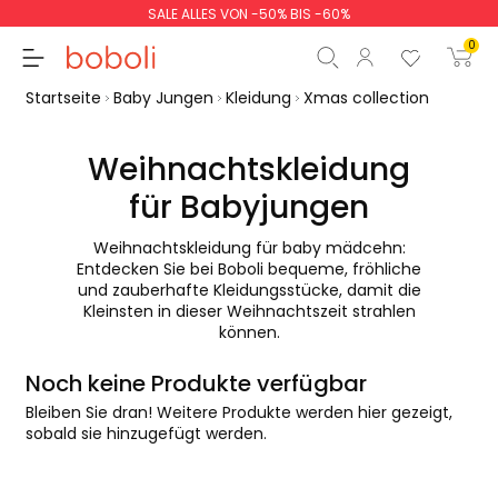
SALE ALLES VON -50% BIS -60%
0
Startseite
Baby Jungen
Kleidung
Xmas collection
Weihnachtskleidung
für Babyjungen
Zwischensumme
0,00 €
Weihnachtskleidung für baby mädcehn:
Gesamtbetrag
0,00 €
Entdecken Sie bei Boboli bequeme, fröhliche
und zauberhafte Kleidungsstücke, damit die
weiter
Start der Bestellung
Kleinsten in dieser Weihnachtszeit strahlen
können.
Noch keine Produkte verfügbar
Bleiben Sie dran! Weitere Produkte werden hier gezeigt,
sobald sie hinzugefügt werden.