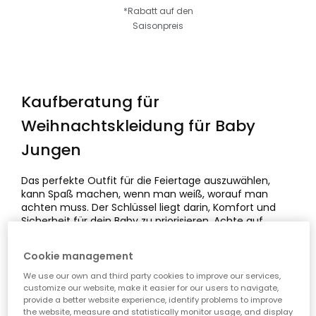
*Rabatt auf den
Saisonpreis
Kaufberatung für
Weihnachtskleidung für Baby
Jungen
Das perfekte Outfit für die Feiertage auszuwählen,
kann Spaß machen, wenn man weiß, worauf man
achten muss. Der Schlüssel liegt darin, Komfort und
Sicherheit für dein Baby zu priorisieren. Achte auf
weiche Stoffe, einfaches An- und Ausziehen und
Designs, die freie Bewegung ermöglichen — egal ob
Cookie management
dein Kleiner unter dem Baum krabbelt oder seine
ersten Schritte wagt. Ein festliches Outfit sollte
We use our own and third party cookies to improve our services,
immer
bequeme Babykleidung
beinhalten, die
customize our website, make it easier for our users to navigate,
langlebig und praktisch ist.
provide a better website experience, identify problems to improve
the website, measure and statistically monitor usage, and display