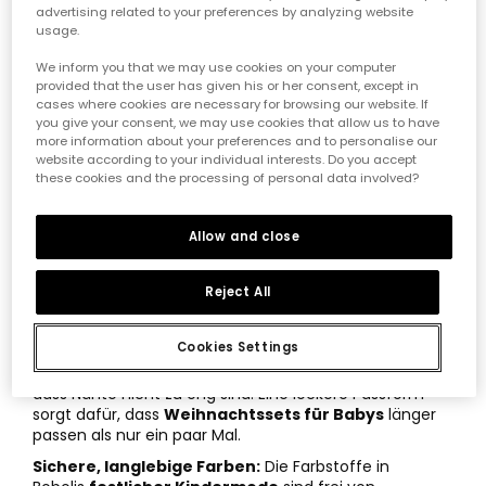
advertising related to your preferences by analyzing website
Hauptmerkmale von
usage.
Weihnachtskleidung für Baby
We inform you that we may use cookies on your computer
provided that the user has given his or her consent, except in
Jungen
cases where cookies are necessary for browsing our website. If
you give your consent, we may use cookies that allow us to have
more information about your preferences and to personalise our
Hypoallergene Stoffe:
Die Haut eines Babys ist
website according to your individual interests. Do you accept
äußerst empfindlich. Deshalb verwenden wir Bio-
these cookies and the processing of personal data involved?
Baumwolle und natürliche Fasern, die Reizungen
verhindern. So bleibt die Aufmerksamkeit auf dem Fest
— nicht auf Hautirritationen.
Allow and close
Einfaches Umziehen:
Als Experten für Kindermode
wissen wir, dass Windelwechsel häufig vorkommen.
Reject All
Unsere Kleidungsstücke haben daher stabile
Druckknöpfe und geschützte Reißverschlüsse, die das
Leben in diesen Momenten erleichtern.
Cookies Settings
Intelligente Passform und Größe:
Achte darauf,
dass Nähte nicht zu eng sind. Eine lockere Passform
sorgt dafür, dass
Weihnachtssets für Babys
länger
passen als nur ein paar Mal.
Sichere, langlebige Farben:
Die Farbstoffe in