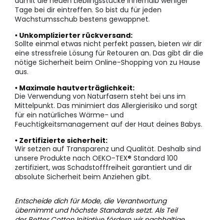
damit die neuen Lieblingsstücke innerhalb weniger
Tage bei dir eintreffen. So bist du für jeden
Wachstumsschub bestens gewappnet.
• Unkomplizierter rückversand:
Sollte einmal etwas nicht perfekt passen, bieten wir dir
eine stressfreie Lösung für Retouren an. Das gibt dir die
nötige Sicherheit beim Online-Shopping von zu Hause
aus.
• Maximale hautverträglichkeit:
Die Verwendung von Naturfasern steht bei uns im
Mittelpunkt. Das minimiert das Allergierisiko und sorgt
für ein natürliches Wärme- und
Feuchtigkeitsmanagement auf der Haut deines Babys.
• Zertifizierte sicherheit:
Wir setzen auf Transparenz und Qualität. Deshalb sind
unsere Produkte nach OEKO-TEX® Standard 100
zertifiziert, was Schadstofffreiheit garantiert und dir
absolute Sicherheit beim Anziehen gibt.
Entscheide dich für Mode, die Verantwortung
übernimmt und höchste Standards setzt. Als Teil
der
Better Cotton Initiative
fördern wir nachhaltige