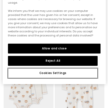
usage.
We inform you that we may use cookies on your computer
provided that the user has given his or her consent, except in
cases where cookies are necessary for browsing our website. If
you give your consent, we may use cookies that allow us to have
more information about your preferences and to personalise our
website according to your individual interests. Do you accept
these cookies and the processing of personal data involved?
Blaues Strick-Set für Baby-Jungen mit Eulen-Print
Blauer Frottee-Strampler für Baby mit Eulen-Stickerei
39,95 €
29,95 €
Allow and close
Reject All
Cookies Settings