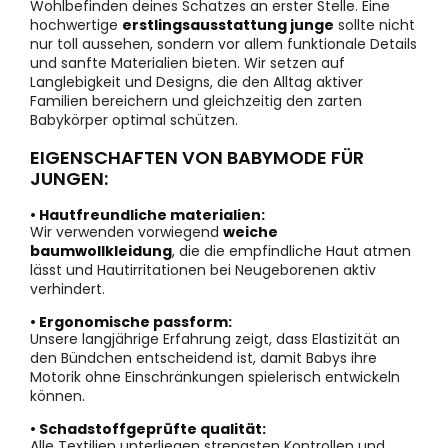
Wohlbefinden deines Schatzes an erster Stelle. Eine
hochwertige
erstlingsausstattung junge
sollte nicht
nur toll aussehen, sondern vor allem funktionale Details
und sanfte Materialien bieten. Wir setzen auf
Langlebigkeit und Designs, die den Alltag aktiver
Familien bereichern und gleichzeitig den zarten
Babykörper optimal schützen.
EIGENSCHAFTEN VON BABYMODE FÜR
JUNGEN:
• Hautfreundliche materialien:
Wir verwenden vorwiegend
weiche
baumwollkleidung
, die die empfindliche Haut atmen
lässt und Hautirritationen bei Neugeborenen aktiv
verhindert.
• Ergonomische passform:
Unsere langjährige Erfahrung zeigt, dass Elastizität an
den Bündchen entscheidend ist, damit Babys ihre
Motorik ohne Einschränkungen spielerisch entwickeln
können.
• Schadstoffgeprüfte qualität:
Alle Textilien unterliegen strengsten Kontrollen und