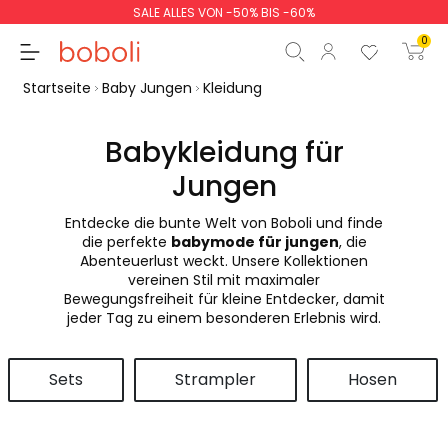
SALE ALLES VON -50% BIS -60%
0
Startseite
Baby Jungen
Kleidung
Babykleidung für
Jungen
Zwischensumme
0,00 €
Entdecke die bunte Welt von Boboli und finde
Gesamtbetrag
0,00 €
die perfekte
babymode für jungen
, die
Abenteuerlust weckt. Unsere Kollektionen
weiter
Start der Bestellung
vereinen Stil mit maximaler
Bewegungsfreiheit für kleine Entdecker, damit
jeder Tag zu einem besonderen Erlebnis wird.
Sets
Strampler
Hosen