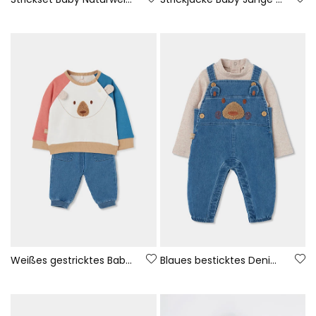
Weißes gestricktes Baby-Jungen-Set mit Bärenstickerei
Blaues besticktes Denim-Set mit Bärenmotiv für Baby