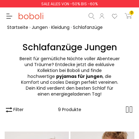
SALE ALLES VON -50% BIS -60%
0
Startseite
Jungen
Kleidung
Schlafanzüge
Schlafanzüge Jungen
Bereit für gemütliche Nächte voller Abenteuer
Zwischensumme
0,00 €
und Träume? Entdecke jetzt die exklusive
Kollektion bei Boboli und finde
Gesamtbetrag
0,00 €
hochwertige
pyjamas für jungen
, die
Komfort und cooles Design perfekt vereinen.
weiter
Start der Bestellung
Dein Kind verdient den besten Schlaf für
einen energiegeladenen Tag!
Filter
9 Produkte