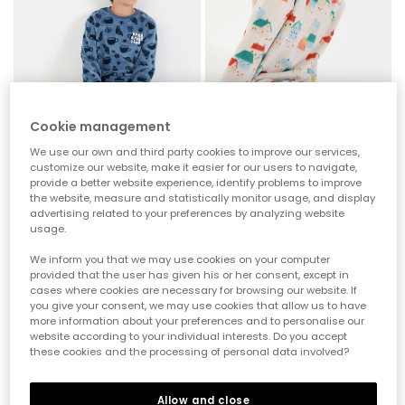
Cookie management
We use our own and third party cookies to improve our services,
customize our website, make it easier for our users to navigate,
provide a better website experience, identify problems to improve
Plüsch-Schlafanzug blau Croissant-Aufdruck
Fleece-Schlafanzug mit buntem Häuschen-Aufdruck
the website, measure and statistically monitor usage, and display
advertising related to your preferences by analyzing website
39,95 €
39,95 €
usage.
We inform you that we may use cookies on your computer
-50%
-50%
provided that the user has given his or her consent, except in
cases where cookies are necessary for browsing our website. If
you give your consent, we may use cookies that allow us to have
more information about your preferences and to personalise our
website according to your individual interests. Do you accept
these cookies and the processing of personal data involved?
Allow and close