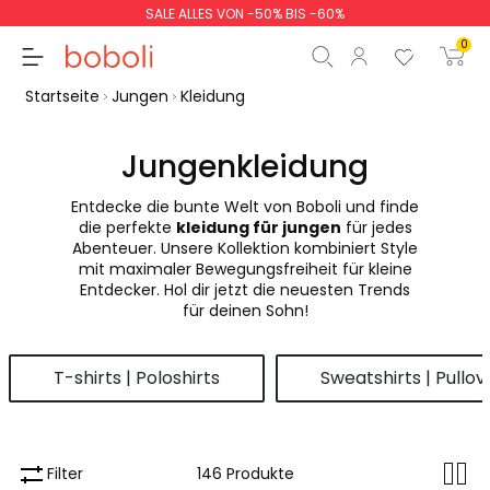
SALE ALLES VON -50% BIS -60%
0
Startseite
Jungen
Kleidung
Jungenkleidung
Entdecke die bunte Welt von Boboli und finde
Zwischensumme
0,00 €
die perfekte
kleidung für jungen
für jedes
Abenteuer. Unsere Kollektion kombiniert Style
Gesamtbetrag
0,00 €
mit maximaler Bewegungsfreiheit für kleine
Entdecker. Hol dir jetzt die neuesten Trends
weiter
Start der Bestellung
für deinen Sohn!
T-shirts | Poloshirts
Sweatshirts | Pullov
Filter
146 Produkte