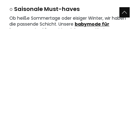
○ Saisonale Must-haves
Ob heiße Sommertage oder eisiger Winter, wir haben
die passende Schicht. Unsere
babymode für
jungen
und größere Kids schützt zuverlässig.
• Luftige Shorts für heiße Sommertage
• Gefütterte Jacken für frostige Wintertage
• Coole
t-shirts für jungen
mit grafischen Prints
Vorteile beim Kauf von kleidung
für jungen bei Boboli
Wir bieten dir eine riesige Auswahl an trendigen Styles
direkt ab Lager. Vertraue auf unsere jahrzehntelange
Expertise in der Textilbranche und sichere dir Qualität,
die Eltern weltweit überzeugt.
• Exklusive Designs:
Du sparst dir langweilige Standardware durch unsere
einzigartigen und fröhlichen Prints. Jedes Teil ist ein
kleiner Hingucker und unterstreicht die Persönlichkeit