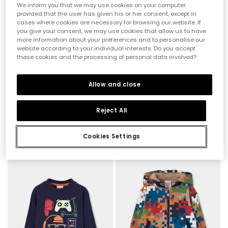
We inform you that we may use cookies on your computer
provided that the user has given his or her consent, except in
cases where cookies are necessary for browsing our website. If
you give your consent, we may use cookies that allow us to have
more information about your preferences and to personalise our
website according to your individual interests. Do you accept
these cookies and the processing of personal data involved?
Allow and close
Reject All
Jungen-Fleece-Sweatshirt blau mit Pixel-Print
Weißes Jungen-Strickshirt mit Rubik\'s-Würfel-Aufdruck
35,95 €
23,95 €
Cookies Settings