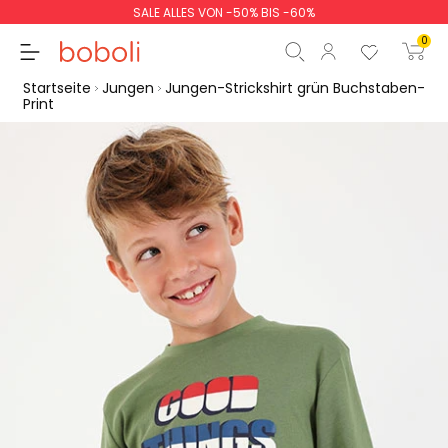
SALE ALLES VON -50% BIS -60%
0
Startseite
Jungen
Jungen-Strickshirt grün Buchstaben-
Print
Zwischensumme
0,00 €
Gesamtbetrag
0,00 €
weiter
Start der Bestellung