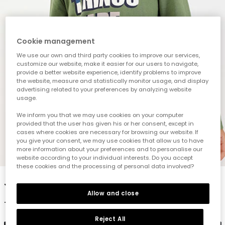
Cookie management
We use our own and third party cookies to improve our services,
customize our website, make it easier for our users to navigate,
provide a better website experience, identify problems to improve
the website, measure and statistically monitor usage, and display
advertising related to your preferences by analyzing website
usage.
We inform you that we may use cookies on your computer
provided that the user has given his or her consent, except in
cases where cookies are necessary for browsing our website. If
you give your consent, we may use cookies that allow us to have
more information about your preferences and to personalise our
1
2
3
4
5
website according to your individual interests. Do you accept
these cookies and the processing of personal data involved?
Jungen-Strickshirt grün Buchstaben-Print
Allow and close
19,95 €
Reject All