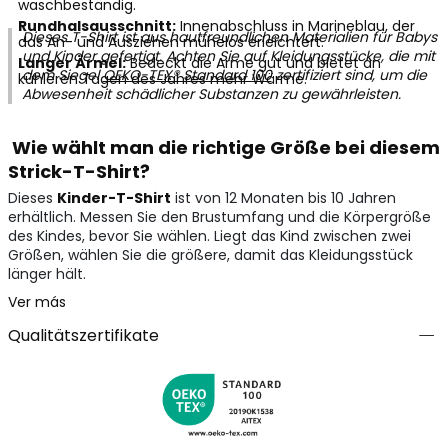
waschbeständig.
Rundhalsausschnitt:
Innenabschluss in Marineblau, der
Dieses T-Shirt ist aus hautfreundlichen Materialien für Babys
das An- und Ausziehen mühelos erleichtert.
und Kinder gefertigt. Achten Sie auf Kleidungsstücke, die mit
Langer Ärmel:
Bedeckt die Arme gut und bietet an
dem Siegel
OEKO-TEX® Standard 100
zertifiziert sind, um die
kühleren Tagen des Jahres mehr Wärme.
Abwesenheit schädlicher Substanzen zu gewährleisten.
Wie wählt man die richtige Größe bei diesem
Strick-T-Shirt?
Dieses
Kinder-T-Shirt
ist von 12 Monaten bis 10 Jahren
erhältlich. Messen Sie den Brustumfang und die Körpergröße
des Kindes, bevor Sie wählen. Liegt das Kind zwischen zwei
Größen, wählen Sie die größere, damit das Kleidungsstück
länger hält.
Ver más
Qualitätszertifikate