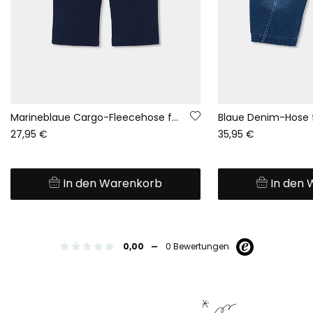
Marineblaue Cargo-Fleecehose für Jungen
27,95 €
35,95 €
In den Warenkorb
In den
-
0,00
0 Bewertungen