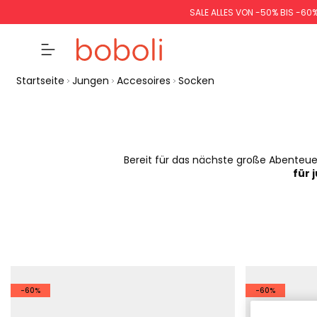
SALE ALLES VON -50% BIS -60
Startseite
Jungen
Accesoires
Socken
Bereit für das nächste große Abenteuer
für 
-60%
-60%