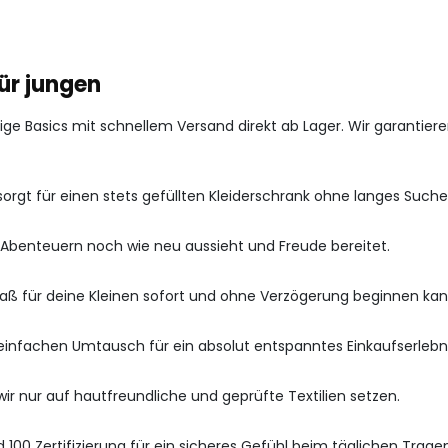
ür jungen
e Basics mit schnellem Versand direkt ab Lager. Wir garantieren
sorgt für einen stets gefüllten Kleiderschrank ohne langes Suche
 Abenteuern noch wie neu aussieht und Freude bereitet.
Spaß für deine Kleinen sofort und ohne Verzögerung beginnen kan
 einfachen Umtausch für ein absolut entspanntes Einkaufserlebni
ir nur auf hautfreundliche und geprüfte Textilien setzen.
100 Zertifizierung für ein sicheres Gefühl beim täglichen Tragen