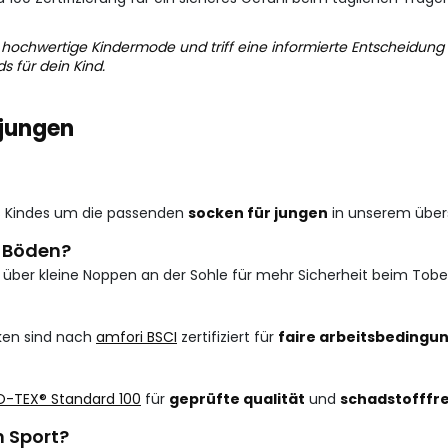
für hochwertige Kindermode und triff eine informierte Entscheidung
 für dein Kind.
 jungen
es Kindes um die passenden
socken für jungen
in unserem über
n Böden?
über kleine Noppen an der Sohle für mehr Sicherheit beim Tobe
iken sind nach
amfori BSCI
zertifiziert für
faire arbeitsbedingu
-TEX® Standard 100
für
geprüfte qualität
und
schadstofffre
n Sport?