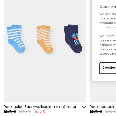
Cookie
We use our 
for our use
measure an
analyzing 
We inform 
consent, ex
consent, w
personalise
processing
Cookies
Pack gelbe Baumwollsocken mit Streifen
Pack bedruck
12,95 €
6,45 €
5,15 €
12,95 €
6,45 