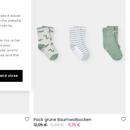
ake it easier
e the website,
ences by
n his or her
ve your
nces and to
ies and the
 and close
Pack grüne Baumwollsocken
12,95 €
6,45 €
5,15 €