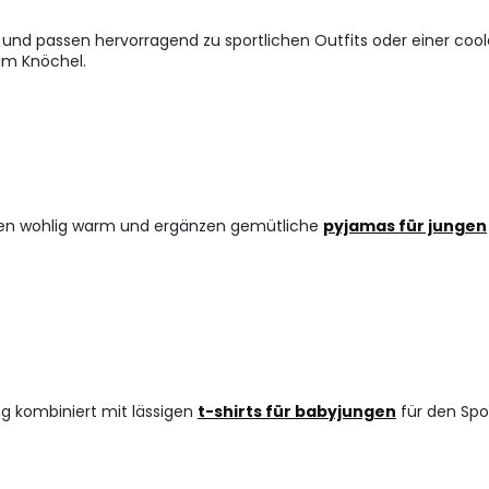
 und passen hervorragend zu sportlichen Outfits oder einer coo
am Knöchel.
hen wohlig warm und ergänzen gemütliche
pyjamas für jungen
ng kombiniert mit lässigen
t-shirts für babyjungen
für den Spo