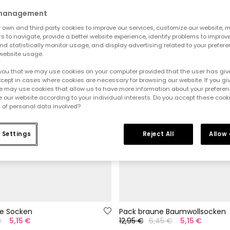
 management
own and third party cookies to improve our services, customize our website, m
rs to navigate, provide a better website experience, identify problems to improv
d statistically monitor usage, and display advertising related to your prefer
website usage.
you that we may use cookies on your computer provided that the user has give
cept in cases where cookies are necessary for browsing our website. If you gi
e may use cookies that allow us to have more information about your prefere
 our website according to your individual interests. Do you accept these cook
 of personal data involved?
 Settings
Reject All
Allow
te Socken
Pack braune Baumwollsocken
€
5,15 €
12,95 €
6,45 €
5,15 €