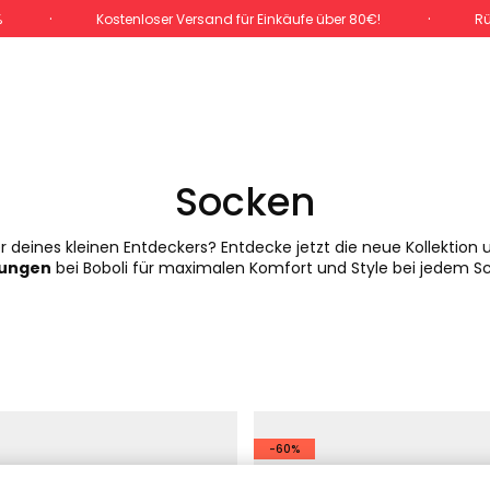
%
Kostenloser Versand für Einkäufe über 80€!
Rü
Socken
 deines kleinen Entdeckers? Entdecke jetzt die neue Kollektion 
jungen
bei Boboli für maximalen Komfort und Style bei jedem Sch
-60%