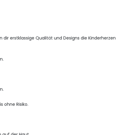
 dir erstklassige Qualität und Designs die Kinderherzen
n.
n.
s ohne Risiko.
 auf der Haut.