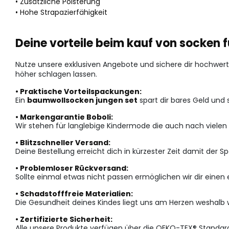
• Zusätzliche Polsterung
• Hohe Strapazierfähigkeit
Deine vorteile beim kauf von socken f
Nutze unsere exklusiven Angebote und sichere dir hochwertig
höher schlagen lassen.
• Praktische Vorteilspackungen:
Ein
baumwollsocken jungen set
spart dir bares Geld und 
• Markengarantie Boboli:
Wir stehen für langlebige Kindermode die auch nach vielen
• Blitzschneller Versand:
Deine Bestellung erreicht dich in kürzester Zeit damit der 
• Problemloser Rückversand:
Sollte einmal etwas nicht passen ermöglichen wir dir einen
• Schadstofffreie Materialien:
Die Gesundheit deines Kindes liegt uns am Herzen weshalb w
• Zertifizierte Sicherheit:
Alle unsere Produkte verfügen über die OEKO-TEX® Standard 