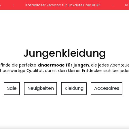
%
Kostenloser Versand für Einkäufe über 80€!
Rü
Jungenkleidung
 finde die perfekte
kindermode für jungen
, die jedes Abenteu
hochwertige Qualität, damit dein kleiner Entdecker sich bei jed
Sale
Neuigkeiten
Kleidung
Accesoires