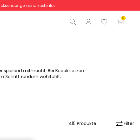
cksendungen sind kostenlos!
Gesamtbetrag
0,00 €
0
Start der Bestellung
er spielend mitmacht. Bei Boboli setzen
em Schritt rundum wohlfühlt.
Filter
415 Produkte