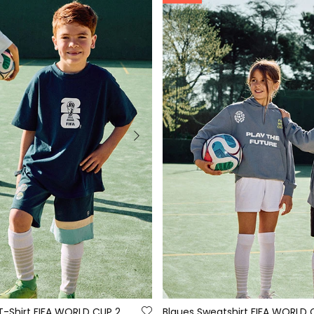
Marineblaues T-Shirt FIFA WORLD CUP 2026© X Boboli