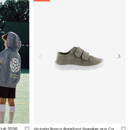
Blaues Sweatshirt FIFA WORLD CUP 2026© X Boboli
Victoria Bosco Barefoot Sneaker aus Canvas in Aloegrün