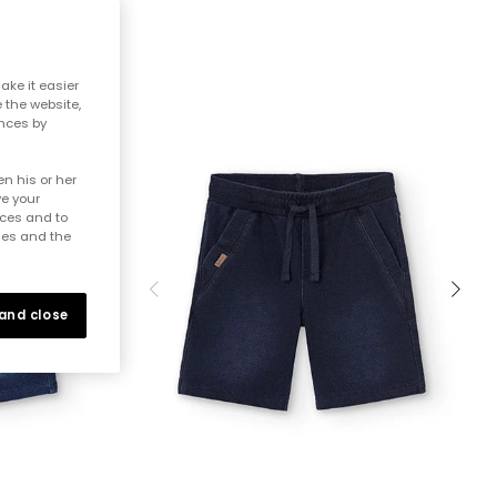
ake it easier
e the website,
ences by
n his or her
ve your
nces and to
ies and the
 and close