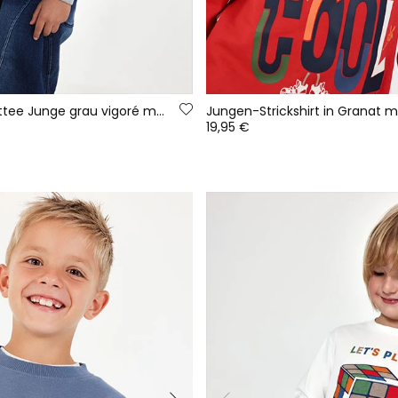
Sweatshirt Frottee Junge grau vigoré mehrfarbig gestreift
19,95 €