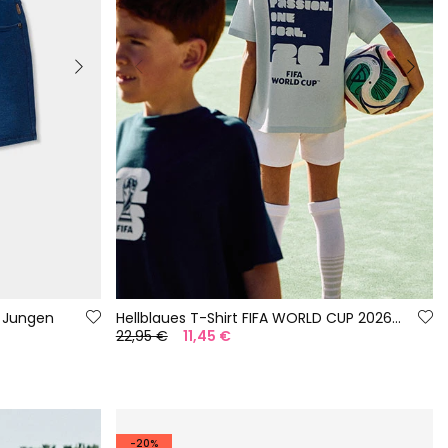
 Jungen
Hellblaues T-Shirt FIFA WORLD CUP 2026© X Boboli
22,95 €
11,45 €
-20%