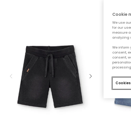
Cookie
We use our 
for our use
measure an
analyzing 
We inform 
consent, ex
consent, w
personalise
processing
Cookies