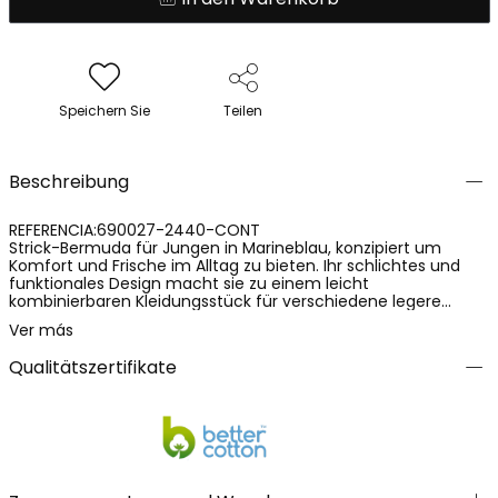
Speichern Sie
Teilen
Beschreibung
REFERENCIA:690027-2440-CONT
Strick-Bermuda für Jungen in Marineblau, konzipiert um
Komfort und Frische im Alltag zu bieten. Ihr schlichtes und
funktionales Design macht sie zu einem leicht
kombinierbaren Kleidungsstück für verschiedene legere
Anlässe. Sie ist aus einem weichen Strickgewebe gefertigt,
Ver más
mit einer Zusammensetzung aus 100% Baumwolle, die
Atmungsaktivität und ein angenehmes Hautgefühl bietet. Ein
Qualitätszertifikate
praktisches und vielseitiges Kleidungsstück, ideal für die
wärmsten Monate.