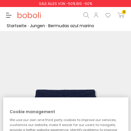
SALE ALLES VON -50% BIS -60%
0
Startseite
Jungen
Bermudas azul marino
Zwischensumme
0,00 €
Gesamtbetrag
0,00 €
weiter
Start der Bestellung
Cookie management
We use our own and third party cookies to improve our services,
customize our website, make it easier for our users to navigate,
provide a better website experience, identify problems to improve