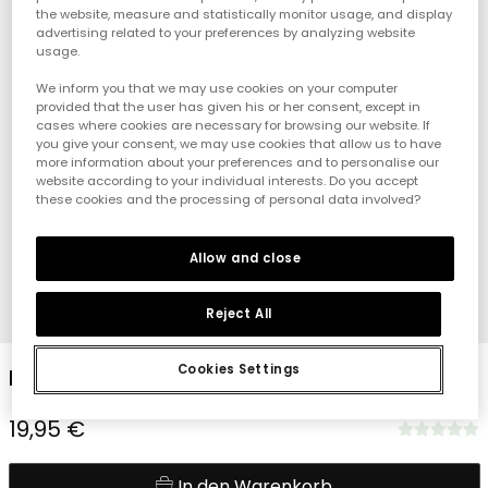
the website, measure and statistically monitor usage, and display
advertising related to your preferences by analyzing website
usage.
We inform you that we may use cookies on your computer
provided that the user has given his or her consent, except in
cases where cookies are necessary for browsing our website. If
you give your consent, we may use cookies that allow us to have
more information about your preferences and to personalise our
website according to your individual interests. Do you accept
these cookies and the processing of personal data involved?
Allow and close
Reject All
1
2
3
4
Cookies Settings
Bermudas azul marino
19,95 €
In den Warenkorb