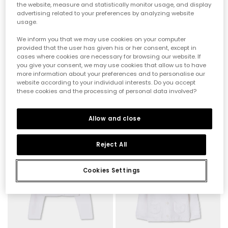
the website, measure and statistically monitor usage, and display
advertising related to your preferences by analyzing website
usage.
We inform you that we may use cookies on your computer
provided that the user has given his or her consent, except in
cases where cookies are necessary for browsing our website. If
you give your consent, we may use cookies that allow us to have
more information about your preferences and to personalise our
website according to your individual interests. Do you accept
Weißes gestreiftes Babykleid
Weiße Strickjacke für Babys
these cookies and the processing of personal data involved?
39,95 €
19,95 €
32,95 €
16,45 €
15,95 €
13,15 €
Allow and close
-50%
-50%
Reject All
Cookies Settings