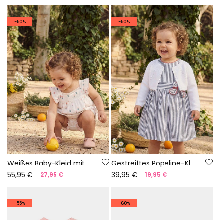
-50%
-50%
Weißes Baby-Kleid mit Blumen.
Gestreiftes Popeline-Kleid
55,95 €
39,95 €
27,95 €
19,95 €
-55%
-60%