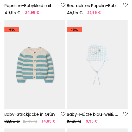
Popeline-Babykleid mit blauem Karomuster
Bedrucktes Popelin-Baby-Kleid mit Blumenmuster
49,95 €
45,95 €
24,95 €
22,95 €
-55%
-50%
Baby-Strickjacke in Grün
Baby-Mütze blau-weiß kariert
32,95 €
16,45 €
19,95 €
14,85 €
9,95 €