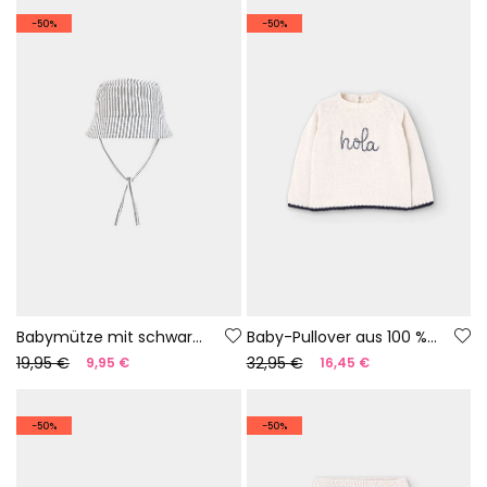
-50%
-50%
Babymütze mit schwarzen und weißen Streifen
Baby-Pullover aus 100 % recyceltem Garn | Limited Edition
19,95 €
32,95 €
9,95 €
16,45 €
-50%
-50%