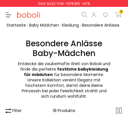
SALE ALLES VON -50% BIS -60%
0
Startseite
Baby Mädchen
Kleidung
Besondere Anlässe
Besondere Anlässe
Baby-Mädchen
Zwischensumme
0,00 €
Entdecke die zauberhafte Welt von Boboli und
Gesamtbetrag
0,00 €
finde die perfekte
festliche babykleidung
für mädchen
für besondere Momente.
weiter
Start der Bestellung
Unsere Kollektion vereint Eleganz mit
höchstem Komfort, damit deine kleine
Prinzessin bei jeder Feierlichkeit strahlt und
sich rundum wohlfühlt.
Filter
18 Produkte