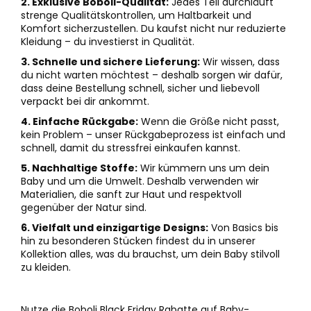
2. Exklusive Boboli-Qualität:
Jedes Teil durchläuft
strenge Qualitätskontrollen, um Haltbarkeit und
Komfort sicherzustellen. Du kaufst nicht nur reduzierte
Kleidung – du investierst in Qualität.
3. Schnelle und sichere Lieferung:
Wir wissen, dass
du nicht warten möchtest – deshalb sorgen wir dafür,
dass deine Bestellung schnell, sicher und liebevoll
verpackt bei dir ankommt.
4. Einfache Rückgabe:
Wenn die Größe nicht passt,
kein Problem – unser Rückgabeprozess ist einfach und
schnell, damit du stressfrei einkaufen kannst.
5. Nachhaltige Stoffe:
Wir kümmern uns um dein
Baby und um die Umwelt. Deshalb verwenden wir
Materialien, die sanft zur Haut und respektvoll
gegenüber der Natur sind.
6. Vielfalt und einzigartige Designs:
Von Basics bis
hin zu besonderen Stücken findest du in unserer
Kollektion alles, was du brauchst, um dein Baby stilvoll
zu kleiden.
Nutze die Boboli Black Friday Rabatte auf Baby-