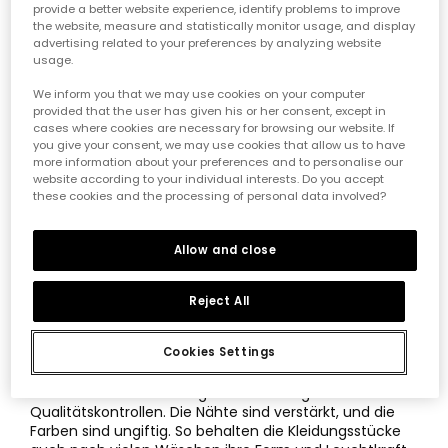
triffst. Entdecke, wie du die besten Black Friday
provide a better website experience, identify problems to improve
Angebote für Baby-Mädchenkleidung nutzen kannst,
the website, measure and statistically monitor usage, and display
ohne auf Qualität oder Stil zu verzichten.
advertising related to your preferences by analyzing website
usage.
Wichtige Merkmale der Black Friday
We inform you that we may use cookies on your computer
Angebote für Baby-Mädchenkleidung:
provided that the user has given his or her consent, except in
cases where cookies are necessary for browsing our website. If
1 – Weiche und natürliche Materialien:
Für die
you give your consent, we may use cookies that allow us to have
empfindliche Babyhaut sind atmungsaktive und
more information about your preferences and to personalise our
website according to your individual interests. Do you accept
hypoallergene Stoffe wie Bio-Baumwolle unverzichtbar.
these cookies and the processing of personal data involved?
Sie sorgen für maximalen Komfort und verhindern
Reizungen, selbst nach stundenlangem Tragen.
2 – Praktisches und funktionales Design:
Bevorzuge
Allow and close
Kleidung, die das An- und Ausziehen erleichtert – mit
Knöpfen, Reißverschlüssen oder Druckknöpfen an den
Reject All
richtigen Stellen. Bodys, Overalls und Zweiteiler sind
während der Black Friday Baby-Mädchen-Angebote ein
Muss.
Cookies Settings
3 – Haltbarkeit und Sicherheit:
Bei Boboli
durchlaufen alle Kleidungsstücke strenge
Qualitätskontrollen. Die Nähte sind verstärkt, und die
Farben sind ungiftig. So behalten die Kleidungsstücke