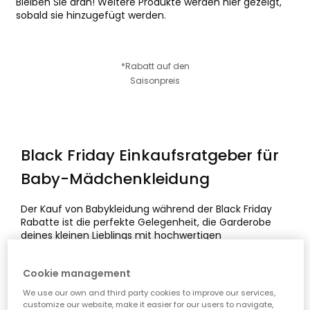
Bleiben Sie dran! Weitere Produkte werden hier gezeigt,
sobald sie hinzugefügt werden.
*Rabatt auf den
Saisonpreis
Black Friday Einkaufsratgeber für
Baby-Mädchenkleidung
Der Kauf von Babykleidung während der Black Friday
Rabatte ist die perfekte Gelegenheit, die Garderobe
deines kleinen Lieblings mit hochwertigen
Kleidungsstücken zu erneuern – und das zum besten
Preis. Bei Boboli möchten wir dir helfen, bequeme,
Cookie management
sichere und langlebige Kleidung zu wählen. Deshalb
haben wir diesen Expertenleitfaden erstellt, damit du in
We use our own and third party cookies to improve our services,
dieser Saison kluge und bewusste Entscheidungen
customize our website, make it easier for our users to navigate,