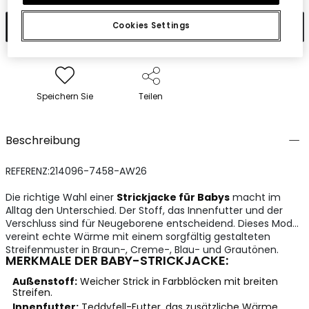
In den Warenkorb
Cookies Settings
Speichern Sie
Teilen
Beschreibung
REFERENZ:214096-7458-AW26
Die richtige Wahl einer
Strickjacke für Babys
macht im
Alltag den Unterschied. Der Stoff, das Innenfutter und der
Verschluss sind für Neugeborene entscheidend. Dieses Modell
vereint echte Wärme mit einem sorgfältig gestalteten
Streifenmuster in Braun-, Creme-, Blau- und Grautönen.
MERKMALE DER BABY-STRICKJACKE:
Außenstoff:
Weicher Strick in Farbblöcken mit breiten
Streifen.
Innenfutter:
Teddyfell-Futter, das zusätzliche Wärme