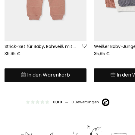
Strick-Set für Baby, Rohweiß mit Eulen-Aufdruck
39,95 €
35,95 €
In den Warenkorb
In den
-
0,00
0 Bewertungen