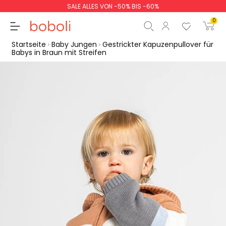
SALE ALLES VON -50% BIS -60%
0
Startseite
Baby Jungen
Gestrickter Kapuzenpullover für
Babys in Braun mit Streifen
Zwischensumme
0,00 €
Gesamtbetrag
0,00 €
weiter
Start der Bestellung