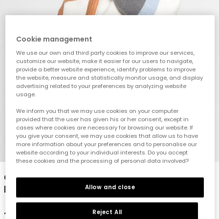
Cookie management
We use our own and third party cookies to improve our services,
customize our website, make it easier for our users to navigate,
provide a better website experience, identify problems to improve
the website, measure and statistically monitor usage, and display
advertising related to your preferences by analyzing website
usage.
We inform you that we may use cookies on your computer
provided that the user has given his or her consent, except in
cases where cookies are necessary for browsing our website. If
you give your consent, we may use cookies that allow us to have
more information about your preferences and to personalise our
1
2
3
4
5
website according to your individual interests. Do you accept
these cookies and the processing of personal data involved?
Gestrickter Kapuzenpullover für Babys in
Braun mit Streifen
Allow and close
42,95 €
Reject All