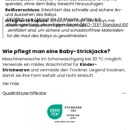
spendet, ohne dem Baby Gewicht hinzuzufügen.
Reißverschluss:
Erleichtert das schnelle und sichere An-
und Ausziehen des Babys.
Erhältlich von 1 Monat bis 24 Monate. Achte auf
Integrierte Kapuze:
Schützt den Kopf des Babys mit
Kleidungsstücke, die mit dem Siegel
OEKO-TEX® Standard 100
einem sehr bequemen Rippstrick-Finish.
zertifiziert sind, um sichere und schadstofffreie Materialien
für die Haut des Babys zu gewährleisten.
Wie pflegt man eine Baby-Strickjacke?
Maschinenwäsche im Schonwaschgang bei 30 °C möglich.
Verwende ein mildes Waschmittel für
Kinder-
Strickwaren
und vermeide den Trockner. Liegend trocknen,
damit sie ihre Form behält und nicht einläuft.
Ver más
Qualitätszertifikate