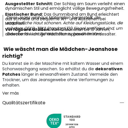
Ausgestellter Schnitt:
Der Schlag am Saum verleiht einen
dynamischen Stil und ermöglicht völlige Bewegungsfreiheit.
Elastischer Bund:
Das Gummiband am Bund erleichtert
Diese Jeans wird aus Materialien hergestellt, die
das schnelle und bequeme An- und Ausziehen bei
empfindliche Haut schonen. Achte auf Kleidungsstücke, die
Mädchen.
mit dem
OEKO-TEX® Standard 100
Siegel zertifiziert sind, um
Verfügbare Größen:
Von 12 Monaten bis 10 Jahren,
Gewebe frei von Schadstoffen zu gewährleisten.
abdeckend wichtige Wachstumsphasen im Kindesalter.
Wie wäscht man die Mädchen-Jeanshose
richtig?
Du kannst sie in der Maschine mit kaltem Wasser und einem
Schonwaschgang waschen. So erhältst du die
dekorativen
Patches
länger in einwandfreiem Zustand. Vermeide den
Trockner, um das Jeansgewebe ohne Verformungen zu
erhalten.
Ver más
Qualitätszertifikate