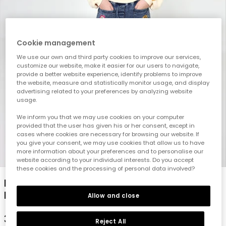
Cookie management
We use our own and third party cookies to improve our services,
customize our website, make it easier for our users to navigate,
provide a better website experience, identify problems to improve
the website, measure and statistically monitor usage, and display
advertising related to your preferences by analyzing website
usage.
We inform you that we may use cookies on your computer
provided that the user has given his or her consent, except in
cases where cookies are necessary for browsing our website. If
you give your consent, we may use cookies that allow us to have
more information about your preferences and to personalise our
1
2
3
4
5
6
website according to your individual interests. Do you accept
these cookies and the processing of personal data involved?
Blaue Denim-Hose für Mädchen mit
Blumenflicken
Allow and close
35,95 €
Reject All