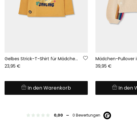
Gelbes Strick-T-Shirt für Mädchen mit Smiley-Pailletten
23,95 €
39,95 €
In den Warenkorb
In den
-
0,00
0 Bewertungen