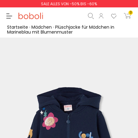
SALE ALLES VON -50% BIS -60%
0
Startseite
Mädchen
Plüschjacke für Mädchen in
Marineblau mit Blumenmuster
Zwischensumme
0,00 €
Gesamtbetrag
0,00 €
weiter
Start der Bestellung