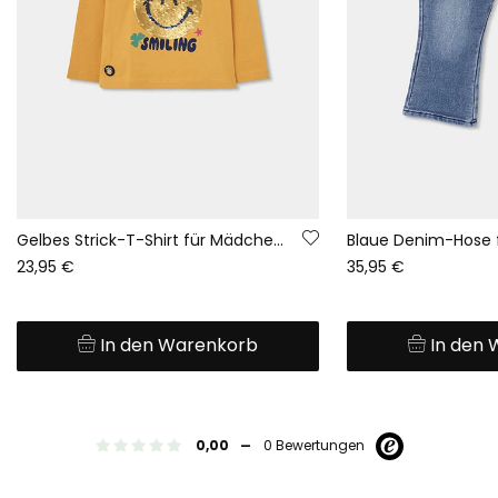
Gelbes Strick-T-Shirt für Mädchen mit Smiley-Pailletten
23,95 €
35,95 €
In den Warenkorb
In den
-
0,00
0 Bewertungen