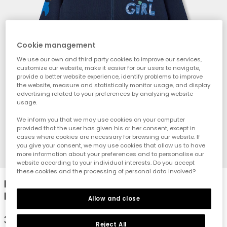
Cookie management
We use our own and third party cookies to improve our services,
customize our website, make it easier for our users to navigate,
provide a better website experience, identify problems to improve
the website, measure and statistically monitor usage, and display
advertising related to your preferences by analyzing website
usage.
We inform you that we may use cookies on your computer
provided that the user has given his or her consent, except in
cases where cookies are necessary for browsing our website. If
you give your consent, we may use cookies that allow us to have
more information about your preferences and to personalise our
1
2
3
4
website according to your individual interests. Do you accept
these cookies and the processing of personal data involved?
Plüschjacke für Mädchen in Marineblau mit
Blumenmuster
Allow and close
39,95 €
Reject All