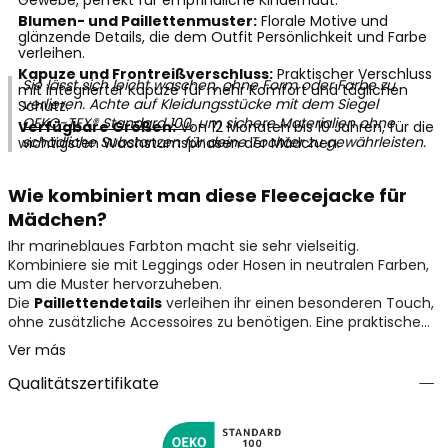
Gewebe, perfekt für empfindliche Kinderhaut.
Blumen- und Paillettenmuster:
Florale Motive und
glänzende Details, die dem Outfit Persönlichkeit und Farbe
verleihen.
Kapuze und Frontreißverschluss:
Praktischer Verschluss
Sie lässt sich leicht waschen, ohne Form oder Farbe zu
mit integrierter Kapuze für mehr Komfort und täglichen
verlieren. Achte auf Kleidungsstücke mit dem Siegel
Schutz.
OEKO-TEX® Standard 100
, um sichere Materialien ohne
Verfügbare Größen:
Von 12 Monaten bis 10 Jahren, für die
schädliche Substanzen für deine Tochter zu gewährleisten.
wichtigsten Wachstumsphasen der Mädchen.
Wie kombiniert man diese Fleecejacke für
Mädchen?
Ihr marineblaues Farbton macht sie sehr vielseitig.
Kombiniere sie mit Leggings oder Hosen in neutralen Farben,
um die Muster hervorzuheben.
Die
Paillettendetails
verleihen ihr einen besonderen Touch,
ohne zusätzliche Accessoires zu benötigen. Eine praktische
und fröhliche Option für den Alltag.
Ver más
Qualitätszertifikate