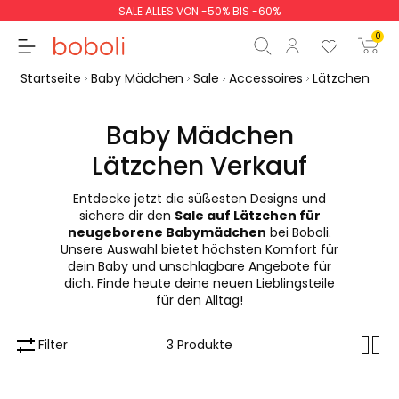
SALE ALLES VON -50% BIS -60%
0
Startseite
Baby Mädchen
Sale
Accessoires
Lätzchen
Baby Mädchen
Lätzchen Verkauf
Zwischensumme
0,00 €
Entdecke jetzt die süßesten Designs und
Gesamtbetrag
0,00 €
sichere dir den
Sale auf Lätzchen für
neugeborene Babymädchen
bei Boboli.
weiter
Start der Bestellung
Unsere Auswahl bietet höchsten Komfort für
dein Baby und unschlagbare Angebote für
dich. Finde heute deine neuen Lieblingsteile
für den Alltag!
Filter
3 Produkte