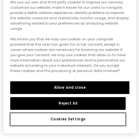
We use our own and third party cookies to improve our services,
customize our website, make it easier for our users to navigate,
provide a better website experience, identify problems to improve
the website, measure and statistically monitor usage, and display
advertising related to your preferences by analyzing website
usage.
We inform you that we may use cookies on your computer
provided that the user has given his or her consent, except in
cases where cookies are necessary for browsing our website. If
you give your consent, we may use cookies that allow us to have
more information about your preferences and to personalise our
website according to your individual interests. Do you accept
these cookies and the processing of personal data involved?
Pack mit 2 bedruckten Lätzchen aus Baumwolle für Babys
12,95 €
6,45 €
5,15 €
Allow and close
Reject All
*Rabatt auf den
Saisonpreis
Cookies Settings