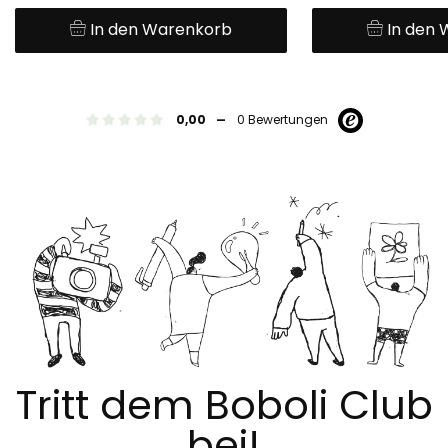
In den Warenkorb
In den
-
0,00
0 Bewertungen
Tritt dem Boboli Club
bei!