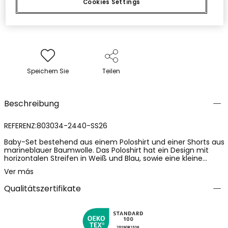
Cookies Settings
Speichern Sie
Teilen
Beschreibung
REFERENZ:803034-2440-SS26
Baby-Set bestehend aus einem Poloshirt und einer Shorts aus
marineblauer Baumwolle. Das Poloshirt hat ein Design mit
horizontalen Streifen in Weiß und Blau, sowie eine kleine
dekorative Stickerei. Sein Baumwollstoff garantiert Weichheit
Ver más
und Komfort für die empfindliche Haut des Babys. Die Shorts
sind einfarbig marineblau, mit dekorativen Knöpfen an der
Qualitätszertifikate
Vorderseite. Erhältlich in Größen von 1 Monat bis 2 Jahren, ist
es perfekt für lässige Anlässe und bietet Bewegungsfreiheit.
Ein elegantes und funktionales Set für die ersten Lebensjahre
des Babys.