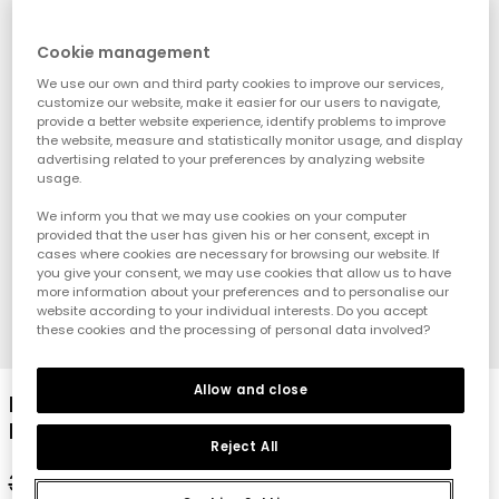
Cookie management
We use our own and third party cookies to improve our services,
customize our website, make it easier for our users to navigate,
provide a better website experience, identify problems to improve
the website, measure and statistically monitor usage, and display
advertising related to your preferences by analyzing website
usage.
We inform you that we may use cookies on your computer
provided that the user has given his or her consent, except in
cases where cookies are necessary for browsing our website. If
you give your consent, we may use cookies that allow us to have
more information about your preferences and to personalise our
website according to your individual interests. Do you accept
these cookies and the processing of personal data involved?
1
2
3
4
5
6
7
8
Allow and close
Baby-Set Poloshirt und kurze Hose
Marineblau
Reject All
39,95 €
19,95 €