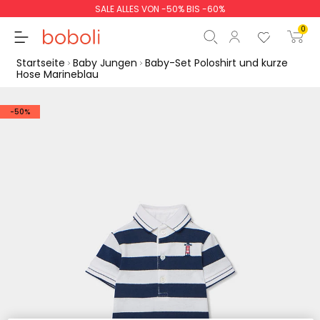
SALE ALLES VON -50% BIS -60%
0
Startseite
Baby Jungen
Baby-Set Poloshirt und kurze
Hose Marineblau
-50%
Zwischensumme
0,00 €
Gesamtbetrag
0,00 €
weiter
Start der Bestellung