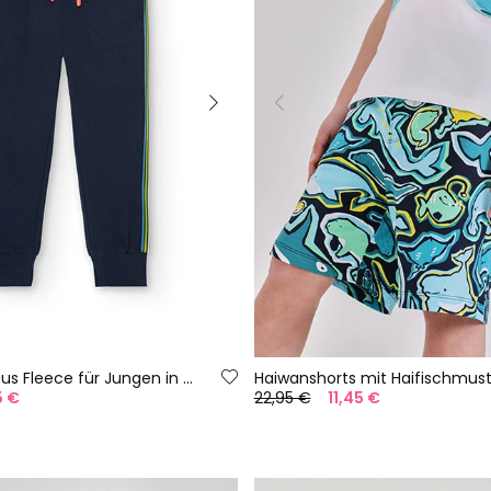
Jogginghose aus Fleece für Jungen in Marineblau
Haiwanshorts mit Haifischmust
5 €
22,95 €
11,45 €