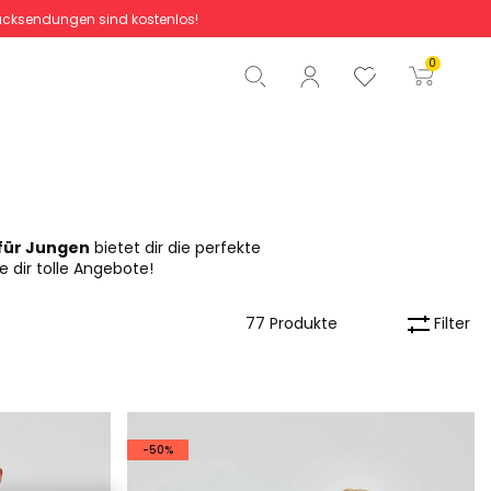
cksendungen sind kostenlos!
Gesamtbetrag
0,00 €
0
Start der Bestellung
 für Jungen
bietet dir die perfekte
 dir tolle Angebote!
Filter
77 Produkte
-50%