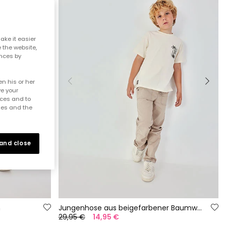
ake it easier
e the website,
ences by
n his or her
ve your
nces and to
ies and the
 and close
n
Jungenhose aus beigefarbener Baumwolle
29,95 €
14,95 €