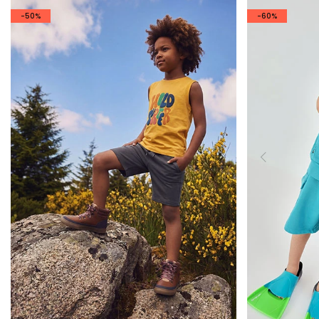
-50%
-60%