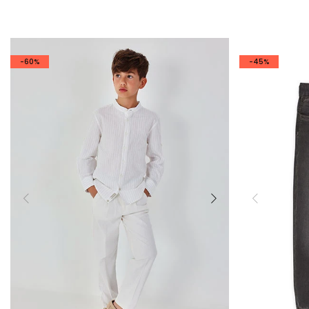
-60%
-45%