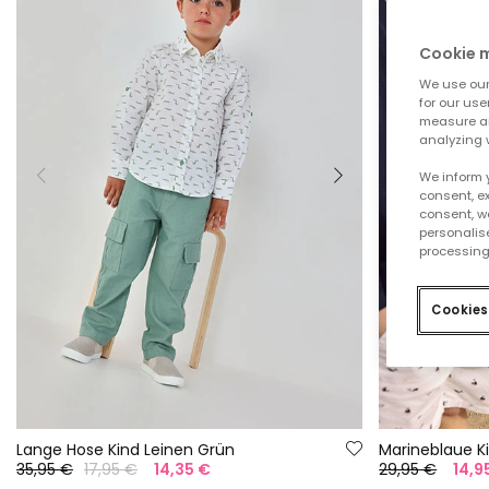
Cookie
We use our 
for our use
measure an
analyzing 
We inform 
consent, ex
consent, w
personalise
processing
Cookies
Lange Hose Kind Leinen Grün
Marineblaue K
35,95 €
17,95 €
14,35 €
29,95 €
14,9