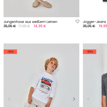
Jungenhose aus weißem Leinen
Jogger-Jeans 
35,95 €
17,95 €
14,35 €
35,95 €
19,9
-50%
-50%