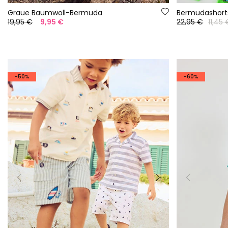
Graue Baumwoll-Bermuda
19,95 €
9,95 €
22,95 €
11,45 
-50%
-60%