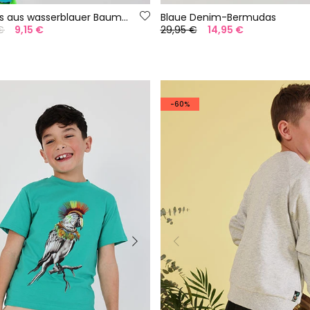
Bermudashorts aus wasserblauer Baumwolle
Blaue Denim-Bermudas
€
9,15 €
29,95 €
14,95 €
-60%