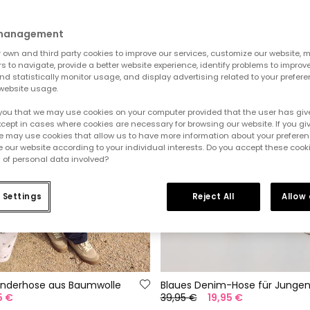
 management
own and third party cookies to improve our services, customize our website, m
rs to navigate, provide a better website experience, identify problems to improv
d statistically monitor usage, and display advertising related to your prefer
website usage.
you that we may use cookies on your computer provided that the user has give
cept in cases where cookies are necessary for browsing our website. If you gi
e may use cookies that allow us to have more information about your prefere
 our website according to your individual interests. Do you accept these cook
 of personal data involved?
 Settings
Reject All
Allow
inderhose aus Baumwolle
Blaues Denim-Hose für Junge
5 €
39,95 €
19,95 €