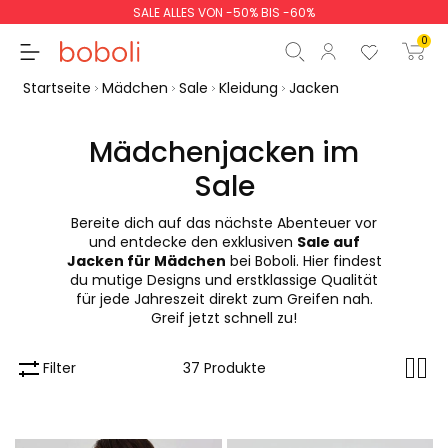
SALE ALLES VON -50% BIS -60%
0
Startseite
Mädchen
Sale
Kleidung
Jacken
Mädchenjacken im
Sale
Zwischensumme
0,00 €
Bereite dich auf das nächste Abenteuer vor
Gesamtbetrag
0,00 €
und entdecke den exklusiven
Sale auf
Jacken für Mädchen
bei Boboli. Hier findest
weiter
Start der Bestellung
du mutige Designs und erstklassige Qualität
für jede Jahreszeit direkt zum Greifen nah.
Greif jetzt schnell zu!
Filter
37 Produkte