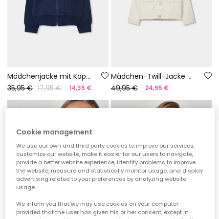
Mädchenjacke mit Kapuze in Marineblau
Mädchen-Twill-Jacke mit glänzenden Details
35,95 €
17,95 €
49,95 €
14,35 €
24,95 €
-60%
-50%
Cookie management
We use our own and third party cookies to improve our services,
customize our website, make it easier for our users to navigate,
provide a better website experience, identify problems to improve
the website, measure and statistically monitor usage, and display
advertising related to your preferences by analyzing website
usage.
We inform you that we may use cookies on your computer
provided that the user has given his or her consent, except in