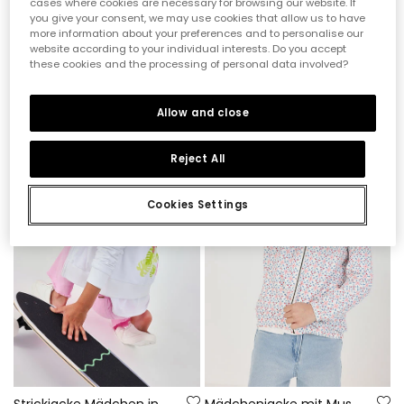
cases where cookies are necessary for browsing our website. If
you give your consent, we may use cookies that allow us to have
more information about your preferences and to personalise our
website according to your individual interests. Do you accept
these cookies and the processing of personal data involved?
Mädchenweste aus gestreiftem Baumwollstoff
Wendbare Parka für Mädchen
35,95 €
17,95 €
59,95 €
14,35 €
29,95 €
Allow and close
-60%
-50%
Reject All
Cookies Settings
Strickjacke Mädchen in Weiß
Mädchenjacke mit Muster