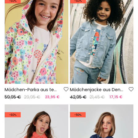
-60%
-60%
Mädchen-Parka aus technischem Gewebe mit Blumenmuster
Mädchenjacke aus Denim-Strick
59,95 €
29,95 €
42,95 €
21,45 €
23,95 €
17,15 €
-60%
-50%