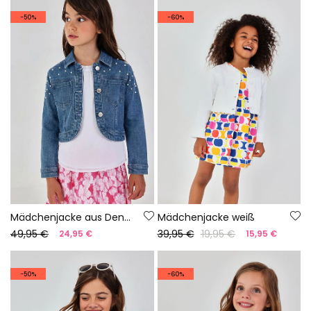
-50%
-60%
Mädchenjacke aus Denim in Bleach-Farbe mit kleinen Schleifen.
Mädchenjacke weiß
49,95 €
39,95 €
19,95 €
24,95 €
15,95 €
-50%
-60%