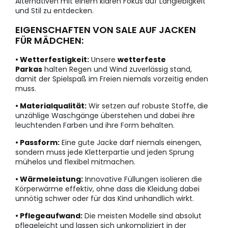
Alternativen mit einem klaren Fokus auf Langlebigkeit
und Stil zu entdecken.
EIGENSCHAFTEN VON SALE AUF JACKEN
FÜR MÄDCHEN:
• Wetterfestigkeit:
Unsere
wetterfeste
Parkas
halten Regen und Wind zuverlässig stand,
damit der Spielspaß im Freien niemals vorzeitig enden
muss.
• Materialqualität:
Wir setzen auf robuste Stoffe, die
unzählige Waschgänge überstehen und dabei ihre
leuchtenden Farben und ihre Form behalten.
• Passform:
Eine gute Jacke darf niemals einengen,
sondern muss jede Kletterpartie und jeden Sprung
mühelos und flexibel mitmachen.
• Wärmeleistung:
Innovative Füllungen isolieren die
Körperwärme effektiv, ohne dass die Kleidung dabei
unnötig schwer oder für das Kind unhandlich wirkt.
• Pflegeaufwand:
Die meisten Modelle sind absolut
pflegeleicht und lassen sich unkompliziert in der