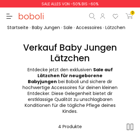
SALE ALLES VON -50% BIS -60%
0
Startseite
Baby Jungen
Sale
Accessoires
Lätzchen
Verkauf Baby Jungen
Lätzchen
Zwischensumme
0,00 €
Entdecke jetzt den exklusiven
Sale auf
Gesamtbetrag
0,00 €
Lätzchen für neugeborene
Babyjungen
bei Boboli und sichere dir
weiter
Start der Bestellung
hochwertige Accessoires für deinen kleinen
Entdecker. Diese Gelegenheit bietet dir
erstklassige Qualität zu unschlagbaren
Konditionen für die tägliche Pflege deines
Kindes.
4 Produkte