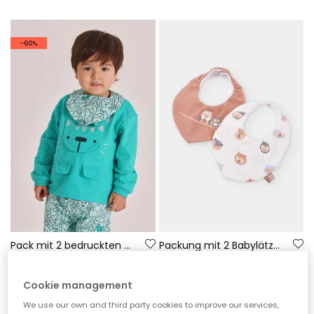
-60%
Pack mit 2 bedruckten Lätzchen aus Baumwolle für Babys
Packung mit 2 Babylätzchen mit Eulen-Aufdruck in Beige
12,95 €
6,45 €
15,95 €
5,15 €
Cookie management
-55%
-60%
We use our own and third party cookies to improve our services,