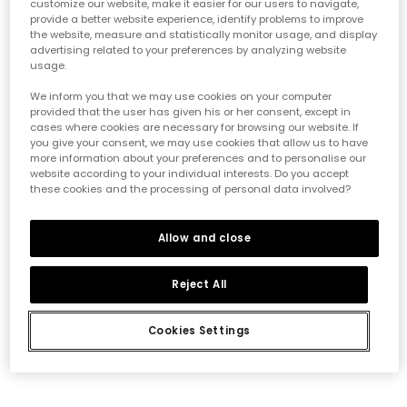
customize our website, make it easier for our users to navigate,
provide a better website experience, identify problems to improve
the website, measure and statistically monitor usage, and display
advertising related to your preferences by analyzing website
usage.
We inform you that we may use cookies on your computer
provided that the user has given his or her consent, except in
cases where cookies are necessary for browsing our website. If
you give your consent, we may use cookies that allow us to have
more information about your preferences and to personalise our
website according to your individual interests. Do you accept
these cookies and the processing of personal data involved?
Allow and close
Pack mit 2 Baby-Lätzchen aus weißer Baumwolle
Pack mit 2 bedruckten Lätzchen aus Baumwolle für Babys.
12,95 €
6,45 €
12,95 €
6,45 €
5,85 €
5,15 €
Reject All
Cookies Settings
*Rabatt auf den
Saisonpreis