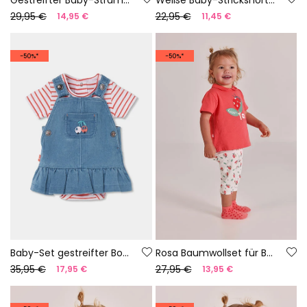
29,95 €
22,95 €
14,95 €
11,45 €
-50%*
-50%*
Baby-Set gestreifter Body und Jeans-Latzhose
Rosa Baumwollset für Babys
35,95 €
27,95 €
17,95 €
13,95 €