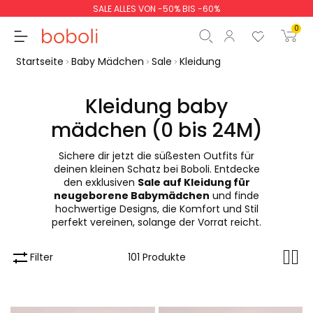
SALE ALLES VON -50% BIS -60%
0
Startseite
Baby Mädchen
Sale
Kleidung
Kleidung baby
mädchen (0 bis 24M)
Zwischensumme
0,00 €
Sichere dir jetzt die süßesten Outfits für
Gesamtbetrag
0,00 €
deinen kleinen Schatz bei Boboli. Entdecke
den exklusiven
Sale auf Kleidung für
weiter
Start der Bestellung
neugeborene Babymädchen
und finde
hochwertige Designs, die Komfort und Stil
perfekt vereinen, solange der Vorrat reicht.
Filter
101 Produkte