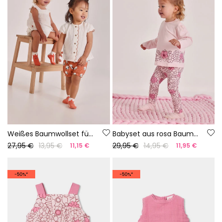
Weißes Baumwollset für Babys
Babyset aus rosa Baumwollstrick
27,95 €
13,95 €
29,95 €
14,95 €
11,15 €
11,95 €
-50%*
-50%*