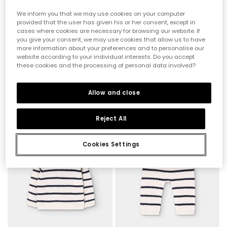
We inform you that we may use cookies on your computer
provided that the user has given his or her consent, except in
cases where cookies are necessary for browsing our website. If
you give your consent, we may use cookies that allow us to have
more information about your preferences and to personalise our
website according to your individual interests. Do you accept
these cookies and the processing of personal data involved?
Baby-T-Shirt aus gestreiftem Baumwollstoff
Baby-Pullover aus 100 % recyceltem Garn | Limited Edition
19,95 €
9,95 €
32,95 €
7,95 €
16,45 €
Allow and close
Reject All
-50%*
-50%*
Cookies Settings