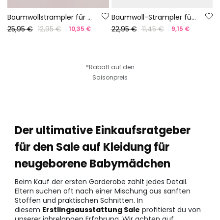
Baumwollstrampler für Babys in Rosa
Baumwoll-Strampler für Baby mit Blumenmuster
25,95 €
12,95 €
22,95 €
11,45 €
10,35 €
9,15 €
*Rabatt auf den
Saisonpreis
Der ultimative Einkaufsratgeber
für den Sale auf Kleidung für
neugeborene Babymädchen
Beim Kauf der ersten Garderobe zählt jedes Detail.
Eltern suchen oft nach einer Mischung aus sanften
Stoffen und praktischen Schnitten. In
diesem
Erstlingsausstattung Sale
profitierst du von
unserer jahrelangen Erfahrung. Wir achten auf