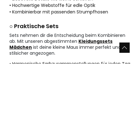
• Hochwertige Webstoffe für edle Optik
• Kombinierbar mit passenden Strumpfhosen
○ Praktische Sets
Sets nehmen dir die Entscheidung beim Kombinieren
ab. Mit unseren abgestimmten
Kleidungssets
Mädchen
ist deine kleine Maus immer perfekt und
stilsicher angezogen.
• Harmonische Farbzusammenstellungen für jeden Tag
• Ideales Geschenk für frischgebackene Eltern
• Verschiedene Lagen für wechselhaftes Wetter
Vorteile bei Boboli im Sale auf
Kleidung für neugeborene
Babymädchen zu kaufen
Nutze die Chance auf erstklassige Mode zu reduzierten
Preisen. Unser Lager bietet eine riesige Auswahl an
Stilen, die wir mit viel Liebe und Fachwissen entworfen