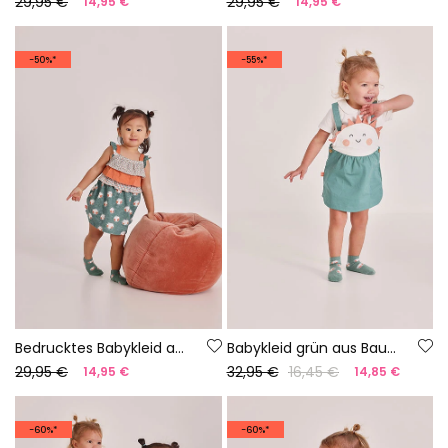
29,95 €
29,95 €
14,95 €
14,95 €
-50%*
-55%*
Bedrucktes Babykleid aus Strickstoff
Babykleid grün aus Baumwolle
29,95 €
32,95 €
16,45 €
14,95 €
14,85 €
-60%*
-60%*