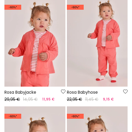
-60%*
-60%*
Rosa Babyjacke
Rosa Babyhose
29,95 €
14,95 €
22,95 €
11,45 €
11,95 €
9,15 €
-60%*
-60%*