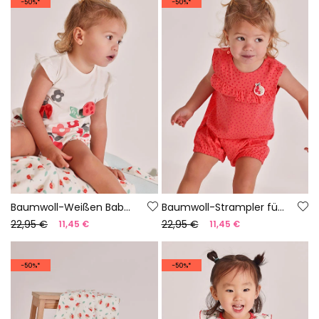
-50%*
-50%*
Baumwoll-Weißen Baby-Strampler
Baumwoll-Strampler für Baby mit Aufdruck
22,95 €
22,95 €
11,45 €
11,45 €
-50%*
-50%*