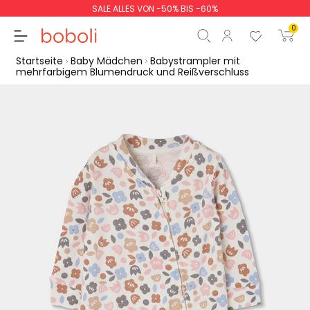
SALE ALLES VON -50% BIS -60%
0
Startseite
Baby Mädchen
Babystrampler mit
mehrfarbigem Blumendruck und Reißverschluss
Zwischensumme
0,00 €
Gesamtbetrag
0,00 €
weiter
Start der Bestellung