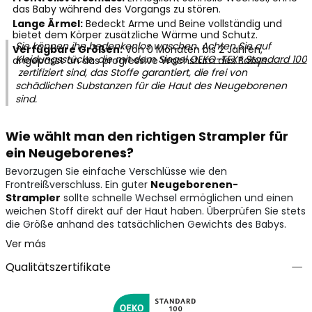
das Baby während des Vorgangs zu stören.
Lange Ärmel:
Bedeckt Arme und Beine vollständig und
bietet dem Körper zusätzliche Wärme und Schutz.
Sie können ihn bedenkenlos waschen. Achten Sie auf
Verfügbare Größen:
Von 0 Monaten bis 2 Jahren,
Kleidungsstücke, die mit dem Siegel
OEKO-TEX® Standard 100
angepasst an das progressive Wachstum des Babys.
zertifiziert sind, das Stoffe garantiert, die frei von
schädlichen Substanzen für die Haut des Neugeborenen
sind.
Wie wählt man den richtigen Strampler für
ein Neugeborenes?
Bevorzugen Sie einfache Verschlüsse wie den
Frontreißverschluss. Ein guter
Neugeborenen-
Strampler
sollte schnelle Wechsel ermöglichen und einen
weichen Stoff direkt auf der Haut haben. Überprüfen Sie stets
die Größe anhand des tatsächlichen Gewichts des Babys.
Ver más
Qualitätszertifikate