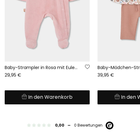
Baby-Strampler in Rosa mit Eulen-Stickerei
29,95 €
39,95 €
In den Warenkorb
In den
-
0,00
0 Bewertungen