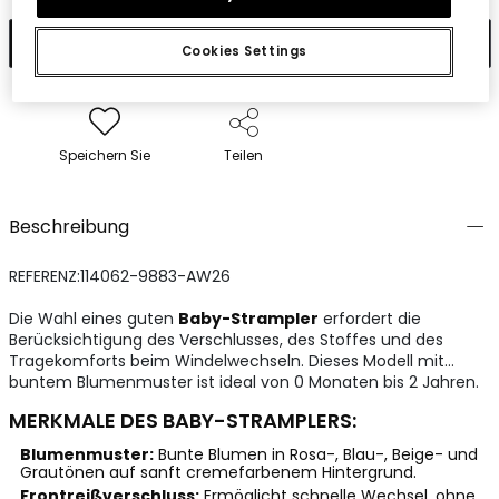
In den Warenkorb
Cookies Settings
Speichern Sie
Teilen
Beschreibung
REFERENZ:114062-9883-AW26
Die Wahl eines guten
Baby-Strampler
erfordert die
Berücksichtigung des Verschlusses, des Stoffes und des
Tragekomforts beim Windelwechseln. Dieses Modell mit
buntem Blumenmuster ist ideal von 0 Monaten bis 2 Jahren.
MERKMALE DES BABY-STRAMPLERS:
Blumenmuster:
Bunte Blumen in Rosa-, Blau-, Beige- und
Grautönen auf sanft cremefarbenem Hintergrund.
Frontreißverschluss:
Ermöglicht schnelle Wechsel, ohne