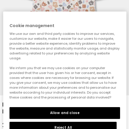
Cookie management
We use our own and third party cookies to improve our services,
customize our website, make it easier for our users to navigate,
provide a better website experience, identify problems to improve
the website, measure and statistically monitor usage, and display
advertising related to your preferences by analyzing website
usage.
We inform you that we may use cookies on your computer
provided that the user has given his or her consent, except in
cases where cookies are necessary for browsing our website. If
you give your consent, we may use cookies that allow us to have
more information about your preferences and to personalise our
1
2
3
4
website according to your individual interests. Do you accept
these cookies and the processing of personal data involved?
Babystrampler mit mehrfarbigem
Blumendruck und Reißverschluss
Allow and close
29,95 €
Reject All