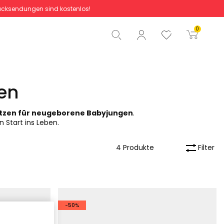
cksendungen sind kostenlos!
Gesamtbetrag
0,00 €
0
Start der Bestellung
en
ützen für neugeborene Babyjungen
.
 Start ins Leben.
Filter
4 Produkte
-50%