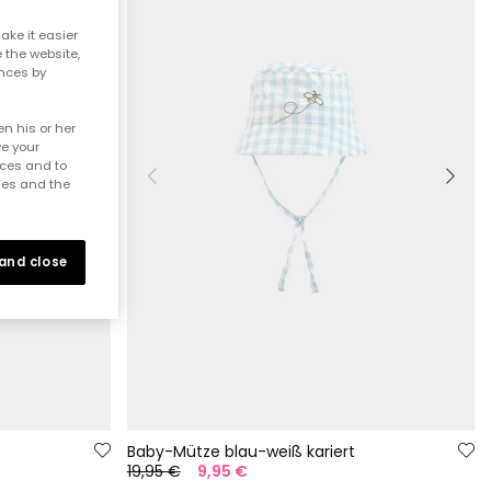
ake it easier
e the website,
ences by
n his or her
ve your
nces and to
ies and the
 and close
Baby-Mütze blau-weiß kariert
19,95 €
9,95 €