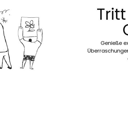
Trit
Genieße ex
Überraschungen 