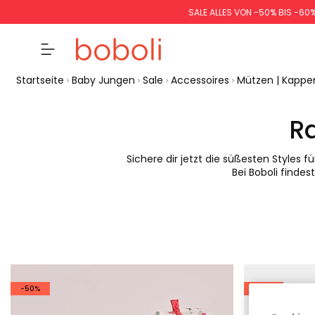
SALE ALLES VON -50% BIS -60
Startseite
Baby Jungen
Sale
Accessoires
Mützen | Kappe
R
Sichere dir jetzt die süßesten Styles 
Bei Boboli finde
-50%
-60%