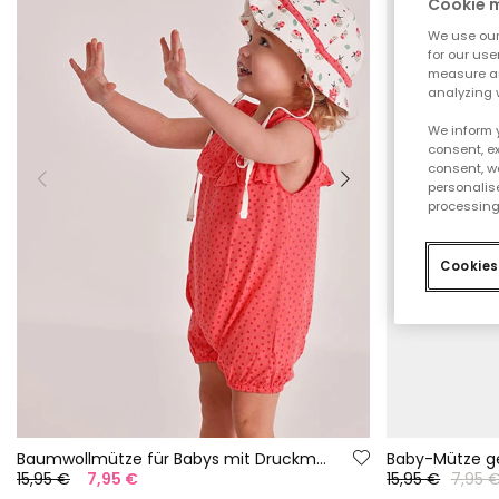
Cookie
We use our 
for our use
measure an
analyzing 
We inform 
consent, ex
consent, w
personalise
processing
Cookies
Baumwollmütze für Babys mit Druckmuster
Baby-Mütze ge
15,95 €
7,95 €
15,95 €
7,95 