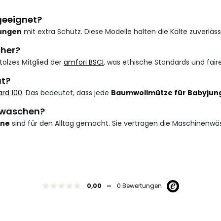
geeignet?
ungen
mit extra Schutz. Diese Modelle halten die Kälte zuverläs
cher?
tolzes Mitglied der
amfori BSCI
, was ethische Standards und fa
ut?
rd 100
. Das bedeutet, dass jede
Baumwollmütze für Babyjun
e waschen?
ene
sind für den Alltag gemacht. Sie vertragen die Maschinenw
-
0,00
0 Bewertungen