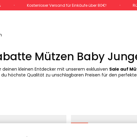
%
Kostenloser Versand für Einkäufe über 80€!
Rü
n
abatte Mützen Baby Jung
für deinen kleinen Entdecker mit unserem exklusiven
Sale auf M
st du höchste Qualität zu unschlagbaren Preisen für den perfekten
-50%