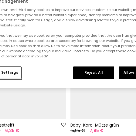
 management
own and third party cookies to improve our services, customize our website, m
rs to navigate, provide a better website experience, identify problems to improv
d statistically monitor usage, and display advertising related to your prefer
website usage.
you that we may use cookies on your computer provided that the user has give
cept in cases where cookies are necessary for browsing our website. If you gi
e may use cookies that allow us to have more information about your prefere
 our website according to your individual interests. Do you accept these cook
 of personal data involved?
 Settings
Reject All
Allow
streift
Baby-Karo-Mütze grün
€
6,35 €
15,95 €
7,95 €