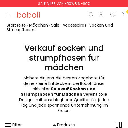
SALE ALLES VON -50% BIS -60%
Startseite
Mädchen
Sale
Accessoires
Socken und
Strumpfhosen
Verkauf socken und
strumpfhosen für
Zwischensumme
0,0
mädchen
Gesamtbetrag
0,00
Sichere dir jetzt die besten Angebote für
weiter
Start der Bestellun
deine kleine Entdeckerin bei Boboli. Unser
aktueller
Sale auf Socken und
Strumpfhosen für Mädchen
vereint tolle
Designs mit unschlagbarer Qualität für jeden
Tag und jede spannende Unternehmung im
Freien.
Filter
4 Produkte