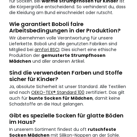
für Socken. Bei
warme Strumpfhosen für Kinder
ist
die Körpergröße entscheidend. So verhinderst du, dass
die Kleidung am Bund einschneidet oder rutscht.
Wie garantiert Boboli faire
Arbeitsbedingungen in der Produktion?
Wir übernehmen volle Verantwortung für unsere
Lieferkette. Boboli und alle genutzten Fabriken sind
Mitglied bei
amfori BSCI
. Dies sichert eine ethische
Produktion der
gemusterte Strumpfhosen
Mädchen
und aller anderen Artikel.
Sind die verwendeten Farben und Stoffe
sicher für Kinder?
Ja, absolute Sicherheit ist unser Standard. Alle Textilien
sind nach
OEKO-TEX® Standard 100
zertifiziert. Das gilt
auch für
bunte Socken für Mädchen
, damit keine
Schadstoffe an die Haut gelangen.
Gibt es spezielle Socken für glatte Böden
im Haus?
In unserem Sortiment findest du oft
rutschfeste
Socken Mädchen
mit Silikon-Noppen an der Sohle.