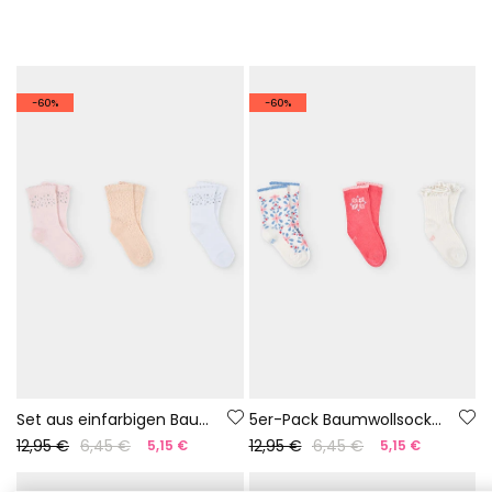
-60%
-60%
Set aus einfarbigen Baumwollsocken
5er-Pack Baumwollsocken Weiß
12,95 €
6,45 €
12,95 €
6,45 €
5,15 €
5,15 €