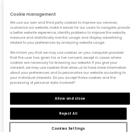
-60%
-60%
Cookie management
We use our own and third party cookies to improve our services,
customize our website, make it easier for our users to navigate, provide
a better website experience, identify problems to improve the website,
measure and statistically monitor usage, and display advertising
related to your preferences by analyzing website usage.
We inform you that we may use cookies on your computer provided
that the user has given his or her consent, except in cases where
cookies are necessary for browsing our website. If you give your
consent, we may use cookies that allow us to have more information
about your preferences and to personalise our website according to
your individual interests. Do you accept these cookies and the
processing of personal data involved?
Pack marineblaue Baumwollsocken
Pack aus Baumwollsocken mit Blumen
12,95 €
6,45 €
12,95 €
6,45 €
5,15 €
5,15 €
Allow and close
Reject All
*Rabatt auf den
Saisonpreis
Cookies Settings