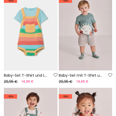
-50%
-50%
Baby-Set T-Shirt und Latzhose mehrfarbige Streifen
Baby-Set mit T-Shirt und kurzer Hose aus grünem Baumwolle.
29,95 €
29,95 €
14,95 €
14,95 €
-50%
-50%