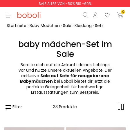
SALE ALLES VON -50% BIS -60%
0
Startseite
Baby Mädchen
Sale
Kleidung
Sets
baby mädchen-Set im
Sale
Zwischensumme
0,00 €
Bereite dich auf die Ankunft deines Lieblings
Gesamtbetrag
0,00 €
vor und nutze unsere aktuellen Angebote. Der
exklusive
Sale auf Sets für neugeborene
weiter
Start der Bestellung
Babymädchen
bei Boboli bietet dir jetzt die
perfekte Gelegenheit für hochwertige
Erstausstattungen zum Bestpreis.
Filter
33 Produkte