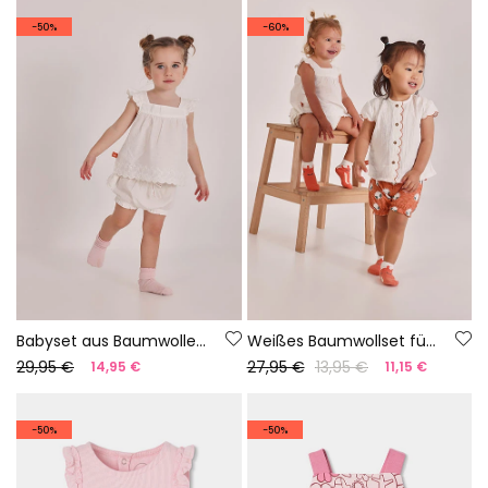
-50%
-60%
Babyset aus Baumwolle in Weiß
Weißes Baumwollset für Babys
29,95 €
27,95 €
13,95 €
14,95 €
11,15 €
-50%
-50%