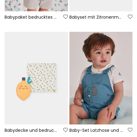
Babypaket bedrucktes Baumwoll-T-Shirt
Babyset mit Zitronenmuster
Babydecke und bedrucktes Schmusetuch
Baby-Set Latzhose und blaues Baumwollshirt