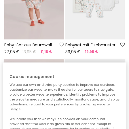
Baby-Set aus Baumwolle in Weiß
Babyset mit Fischmuster
27,95 €
13,95 €
39,95 €
11,15 €
19,95 €
-55%
-60%
Cookie management
We use our own and third party cookies to improve our services,
customize our website, make it easier for our users to navigate,
provide a better website experience, identify problems to improve
the website, measure and statistically monitor usage, and display
advertising related to your preferences by analyzing website
usage.
We inform you that we may use cookies on your computer
provided that the user has given his or her consent, except in
cases where cookies are necessary for browsing our website. If