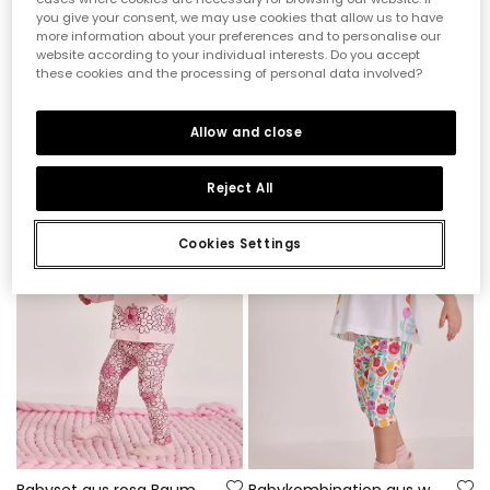
you give your consent, we may use cookies that allow us to have
more information about your preferences and to personalise our
website according to your individual interests. Do you accept
these cookies and the processing of personal data involved?
Babykleid grün aus Baumwolle
Baby-Set, weißes Baumwoll-T-Shirt
32,95 €
16,45 €
27,95 €
13,95 €
14,85 €
11,15 €
Allow and close
-60%
-50%
Reject All
Cookies Settings
Babyset aus rosa Baumwollstrick
Babykombination aus weißer Baumwolle