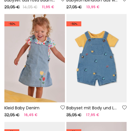
29,95 €
14,95 €
27,95 €
11,95 €
13,95 €
-50%
-50%
Kleid Baby Denim
Babyset mit Body und Latzhose
32,95 €
35,95 €
16,45 €
17,95 €