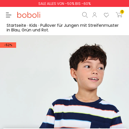
SALE ALLES VON -50% BIS -60%
0
Startseite
Kids
Pullover für Jungen mit Streifenmuster
in Blau, Grün und Rot.
-52%
Zwischensumme
0,00 €
Gesamtbetrag
0,00 €
weiter
Start der Bestellung