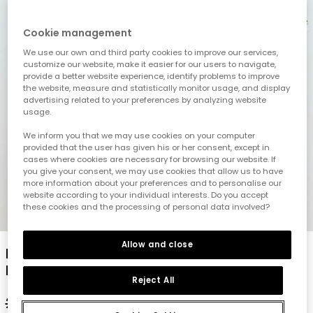
Cookie management
We use our own and third party cookies to improve our services,
customize our website, make it easier for our users to navigate,
provide a better website experience, identify problems to improve
the website, measure and statistically monitor usage, and display
advertising related to your preferences by analyzing website
usage.
We inform you that we may use cookies on your computer
provided that the user has given his or her consent, except in
cases where cookies are necessary for browsing our website. If
you give your consent, we may use cookies that allow us to have
more information about your preferences and to personalise our
website according to your individual interests. Do you accept
these cookies and the processing of personal data involved?
1
2
3
4
5
Allow and close
Pullover für Jungen mit Streifenmuster in
Blau, Grün und Rot.
Reject All
22,95 €
10,95 €