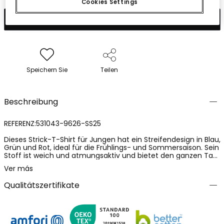
Cookies Settings
In den Warenkorb
Speichern Sie
Teilen
Beschreibung
REFERENZ:531043-9626-SS25
Dieses Strick-T-Shirt für Jungen hat ein Streifendesign in Blau,
Grün und Rot, ideal für die Frühlings- und Sommersaison. Sein
Stoff ist weich und atmungsaktiv und bietet den ganzen Tag
über Komfort. Das T-Shirt verfügt über eine Brusttasche mit
Ver más
einem Surfer-Motiv-Stickerei, was einen lustigen Akzent setzt.
Es ist in Größen für Kinder von 4 bis 16 Jahren erhältlich und
Qualitätszertifikate
passt sich einer breiten Altersgruppe an. Dieses
Kleidungsstück lässt sich leicht mit Shorts oder Hosen
kombinieren und wird so zu einem vielseitigen Teil für einen
lässigen und farbenfrohen Look.