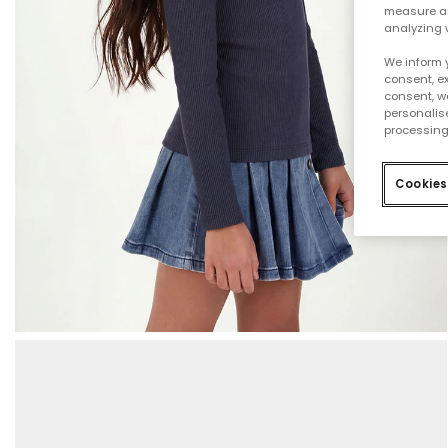
measure an
analyzing 
We inform 
consent, ex
consent, w
personalise
processing
Cookies