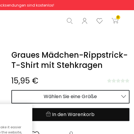
cksendungen sind kostenlos!
Gesamtbetrag
0,00 €
0
Start der Bestellung
Graues Mädchen-Rippstrick-
T-Shirt mit Stehkragen
15,95 €
Wählen Sie eine Größe
In den Warenkorb
ake it easier
e the website,