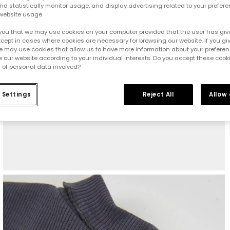
d statistically monitor usage, and display advertising related to your prefer
website usage.
you that we may use cookies on your computer provided that the user has give
cept in cases where cookies are necessary for browsing our website. If you gi
e may use cookies that allow us to have more information about your prefere
 our website according to your individual interests. Do you accept these cook
 of personal data involved?
 Settings
Reject All
Allow