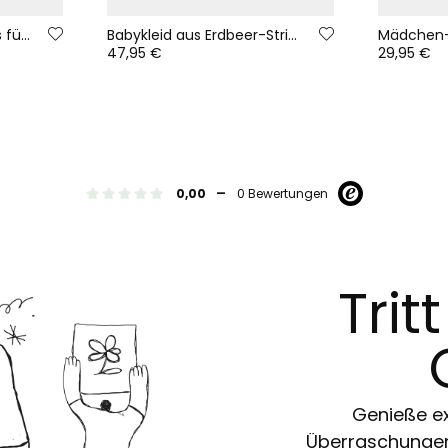
Grau kariertes Strickhos für Mädchen
Babykleid aus Erdbeer-Strickstoff mit Blumen
47,95 €
29,95 €
-
0,00
0 Bewertungen
Trit
Genieße ex
Überraschungen 