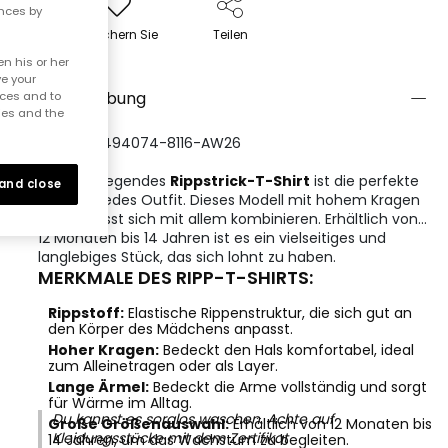
ences by
Speichern Sie
Teilen
n his or her
ve your
Beschreibung
nces and to
ies and the
REFERENZ:494074-8116-AW26
Ein grundlegendes
Rippstrick-T-Shirt
ist die perfekte
 and close
Basis für jedes Outfit. Dieses Modell mit hohem Kragen
in Grau lässt sich mit allem kombinieren. Erhältlich von
12 Monaten bis 14 Jahren ist es ein vielseitiges und
langlebiges Stück, das sich lohnt zu haben.
MERKMALE DES RIPP-T-SHIRTS:
Rippstoff:
Elastische Rippenstruktur, die sich gut an
den Körper des Mädchens anpasst.
Hoher Kragen:
Bedeckt den Hals komfortabel, ideal
zum Alleinetragen oder als Layer.
Lange Ärmel:
Bedeckt die Arme vollständig und sorgt
für Wärme im Alltag.
Du kannst es sorglos waschen. Achte auf
Große Größenauswahl:
Erhältlich von 12 Monaten bis
Kleidungsstücke mit dem Zertifikat
14 Jahren, um das Wachstum zu begleiten.