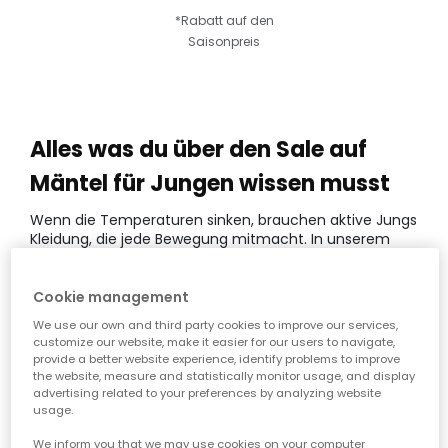
*Rabatt auf den
Saisonpreis
Alles was du über den Sale auf
Mäntel für Jungen wissen musst
Wenn die Temperaturen sinken, brauchen aktive Jungs
Kleidung, die jede Bewegung mitmacht. In unserem
Sortiment findest du Designs, die Funktionalität und Stil
perfekt vereinen. Wir achten auf robuste Materialien
und eine erstklassige Verarbeitung für langlebige
Cookie management
Freude. Entdecke jetzt die Vielfalt und profitiere von
We use our own and third party cookies to improve our services,
unseren aktuellen Angeboten für die Garderobe deines
customize our website, make it easier for our users to navigate,
Kindes.
provide a better website experience, identify problems to improve
the website, measure and statistically monitor usage, and display
EIGENSCHAFTEN DER SALE AUF MÄNTEL FÜR
advertising related to your preferences by analyzing website
JUNGEN:
usage.
We inform you that we may use cookies on your computer