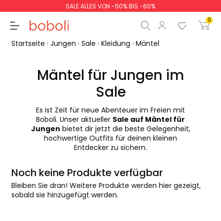
SALE ALLES VON -50% BIS -60%
0
Startseite
Jungen
Sale
Kleidung
Mäntel
Mäntel für Jungen im
Sale
Zwischensumme
0,00 €
Es ist Zeit für neue Abenteuer im Freien mit
Gesamtbetrag
0,00 €
Boboli. Unser aktueller
Sale auf Mäntel für
Jungen
bietet dir jetzt die beste Gelegenheit,
weiter
Start der Bestellung
hochwertige Outfits für deinen kleinen
Entdecker zu sichern.
Noch keine Produkte verfügbar
Bleiben Sie dran! Weitere Produkte werden hier gezeigt,
sobald sie hinzugefügt werden.