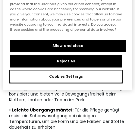
• Hochwertige Wintermäntel für Kinder:
Diese
provided that the user has given his or her consent, except in
Modelle bieten maximale Wärmeisolierung bei
cases where cookies are necessary for browsing our website. If
winterlichen Temperaturen und schützen zuverlässig
you give your consent, we may use cookies that allow us to have
vor eisigem Wind bei jedem Ausflug.
more information about your preferences and to personalise our
website according to your individual interests. Do you accept
• Gefütterte Parkas für Jungen:
Als Experten wissen
these cookies and the processing of personal data involved?
wir, dass ein gutes Innenfutter entscheidend für den
Tragekomfort und die Wärmespeicherung an kalten
Tagen ist.
Allow and close
• Wollmäntel im Angebot:
Ein klassischer Schnitt
kombiniert mit modernen Textilien sorgt für eine
Reject All
elegante Optik bei besonderen Familienfeiern oder
festlichen Anlässen.
Cookies Settings
• Funktionsmäntel für draußen:
Diese
Kleidungsstücke sind speziell für hohe Beanspruchung
konzipiert und bieten volle Bewegungsfreiheit beim
Klettern, Laufen oder Toben im Park.
• Leichte Übergangsmäntel:
Für die Pflege genügt
meist ein Schonwaschgang bei niedrigen
Temperaturen, um die Form und die Farben der Stoffe
dauerhaft zu erhalten.