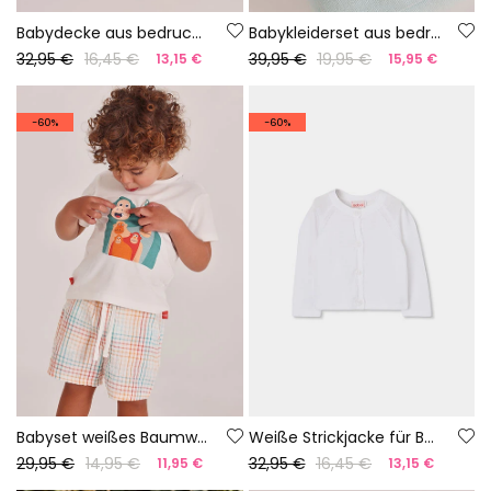
Babydecke aus bedruckter Baumwolle
Babykleiderset aus bedruckter Baumwolle
32,95 €
16,45 €
39,95 €
19,95 €
13,15 €
15,95 €
-60%
-60%
Babyset weißes Baumwoll-T-Shirt
Weiße Strickjacke für Babys
29,95 €
14,95 €
32,95 €
16,45 €
11,95 €
13,15 €