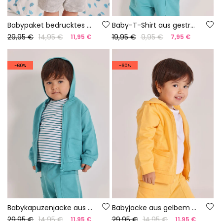
Babypaket bedrucktes Baumwoll-T-Shirt
Baby-T-Shirt aus gestreiftem Baumwollstoff
29,95 €
14,95 €
19,95 €
9,95 €
11,95 €
7,95 €
-60%
-60%
Babykapuzenjacke aus grünem Frottee.
Babyjacke aus gelbem Frottee.
29,95 €
14,95 €
29,95 €
14,95 €
11,95 €
11,95 €