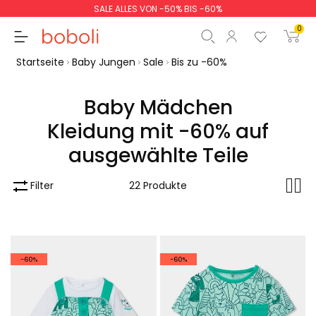
SALE ALLES VON -50% BIS -60%
0
Startseite
Baby Jungen
Sale
Bis zu -60%
Baby Mädchen
Kleidung mit -60% auf
Zwischensumme
0,00 €
ausgewählte Teile
Gesamtbetrag
0,00 €
Filter
22 Produkte
weiter
Start der Bestellung
-60%
-60%