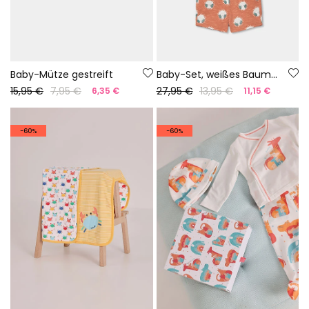
Baby-Mütze gestreift
Baby-Set, weißes Baumwoll-T-Shirt
15,95 €
7,95 €
27,95 €
13,95 €
6,35 €
11,15 €
-60%
-60%