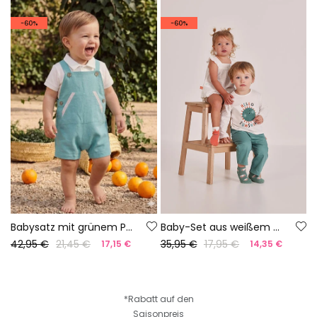
-60%
-60%
Babysatz mit grünem Poloshirt und Latzhose
Baby-Set aus weißem Baumwoll-T-Shirt und Hose
42,95 €
21,45 €
35,95 €
17,95 €
17,15 €
14,35 €
*Rabatt auf den
Saisonpreis