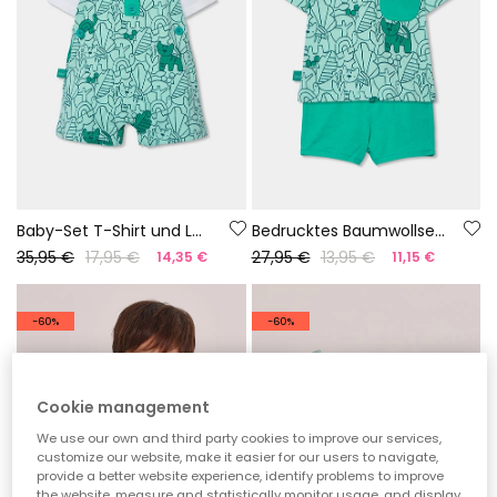
Baby-Set T-Shirt und Latzhose grüner Print
Bedrucktes Baumwollset für Babys
35,95 €
17,95 €
27,95 €
13,95 €
14,35 €
11,15 €
-60%
-60%
Cookie management
We use our own and third party cookies to improve our services,
customize our website, make it easier for our users to navigate,
provide a better website experience, identify problems to improve
the website, measure and statistically monitor usage, and display