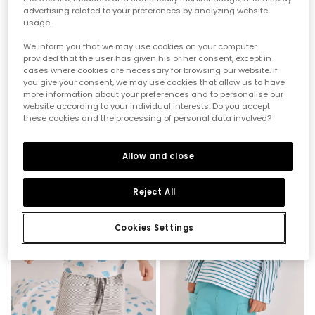
advertising related to your preferences by analyzing website
usage.
We inform you that we may use cookies on your computer
provided that the user has given his or her consent, except in
cases where cookies are necessary for browsing our website. If
you give your consent, we may use cookies that allow us to have
Pack mit 2 bedruckten Lätzchen aus Baumwolle für Babys
Grüne Baby-Strickjacke
more information about your preferences and to personalise our
website according to your individual interests. Do you accept
12,95 €
6,45 €
35,95 €
17,95 €
5,15 €
14,35 €
these cookies and the processing of personal data involved?
-60%
-60%
Allow and close
Reject All
Cookies Settings