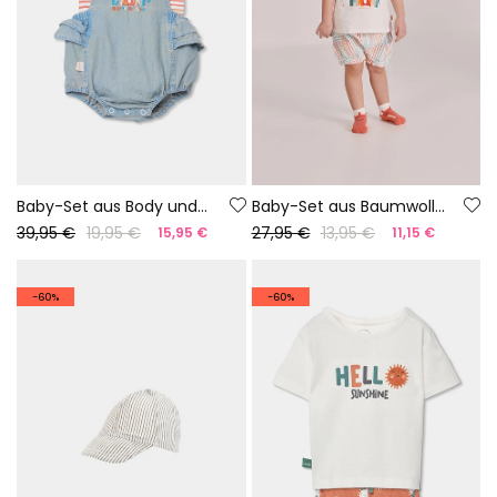
Baby-Set aus Body und Latzhose aus Denim
Baby-Set aus Baumwolle in Weiß
39,95 €
19,95 €
27,95 €
13,95 €
15,95 €
11,15 €
-60%
-60%