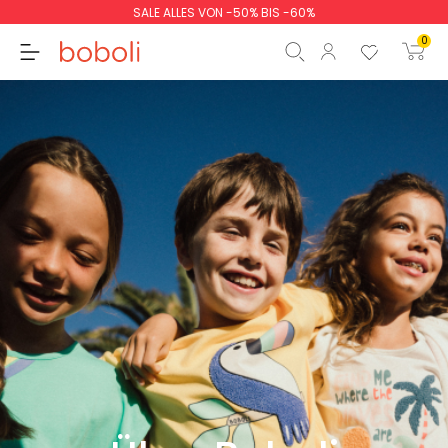
SALE ALLES VON -50% BIS -60%
0
Zwischensumme
0,00 €
Gesamtbetrag
0,00 €
weiter
Start der Bestellung