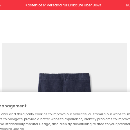
%
Kostenloser Versand für Einkäufe über 80€!
Rü
 management
own and third party cookies to improve our services, customize our website, m
rs to navigate, provide a better website experience, identify problems to improv
d statistically monitor usage, and display advertising related to your prefer
website usage.