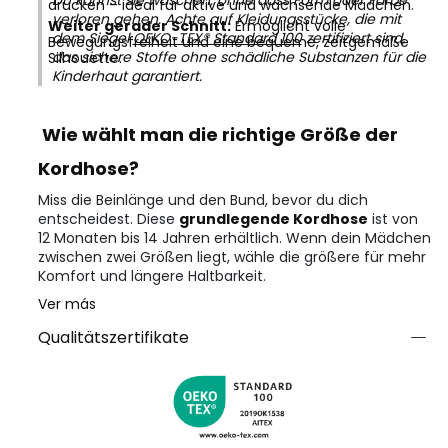
Du kannst sie waschen, ohne dass Form oder Farbe
drücken – ideal für aktive und wachsende Mädchen.
verloren gehen. Achte auf Kleidungsstücke, die mit
Weiter gerader Schnitt:
Ermöglicht volle
dem Siegel
OEKO-TEX® Standard 100
zertifiziert sind,
Bewegungsfreiheit und eine bequeme, zeitgemäße
das sichere Stoffe ohne schädliche Substanzen für die
Silhouette.
Kinderhaut garantiert.
Wie wählt man die richtige Größe der
Kordhose?
Miss die Beinlänge und den Bund, bevor du dich
entscheidest. Diese
grundlegende Kordhose
ist von
12 Monaten bis 14 Jahren erhältlich. Wenn dein Mädchen
zwischen zwei Größen liegt, wähle die größere für mehr
Komfort und längere Haltbarkeit.
Ver más
Qualitätszertifikate