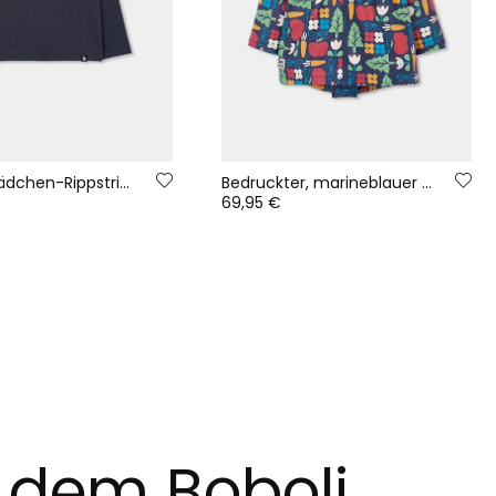
Graues Mädchen-Rippstrick-T-Shirt mit Stehkragen
Bedruckter, marineblauer Regenmantel mit Naturmotiv und Kapuze
69,95 €
t dem Boboli