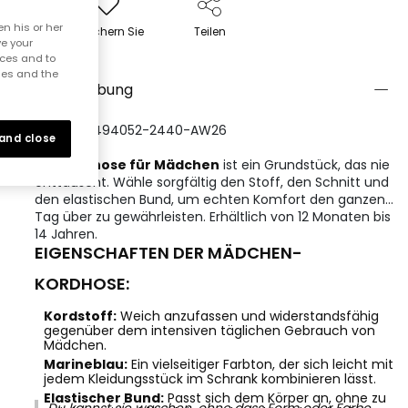
n his or her
Speichern Sie
Teilen
ve your
nces and to
ies and the
Beschreibung
REFERENZ:494052-2440-AW26
 and close
Die
Kordhose für Mädchen
ist ein Grundstück, das nie
enttäuscht. Wähle sorgfältig den Stoff, den Schnitt und
den elastischen Bund, um echten Komfort den ganzen
Tag über zu gewährleisten. Erhältlich von 12 Monaten bis
14 Jahren.
EIGENSCHAFTEN DER MÄDCHEN-
KORDHOSE:
Kordstoff:
Weich anzufassen und widerstandsfähig
gegenüber dem intensiven täglichen Gebrauch von
Mädchen.
Marineblau:
Ein vielseitiger Farbton, der sich leicht mit
jedem Kleidungsstück im Schrank kombinieren lässt.
Elastischer Bund:
Passt sich dem Körper an, ohne zu