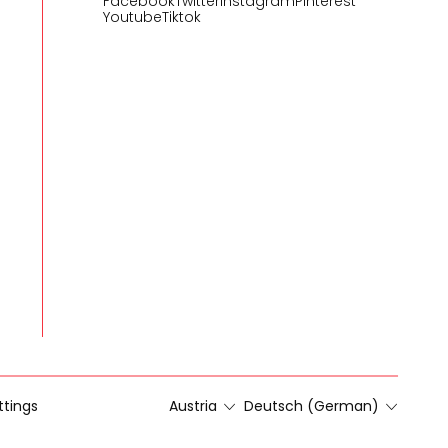
Facebook
Twitter
Instagram
Pinterest
Youtube
Tiktok
ttings
Austria
Deutsch (German)