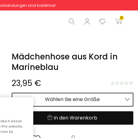
cksendungen sind kostenlos!
Gesamtbetrag
0,00 €
0
Start der Bestellung
Mädchenhose aus Kord in
Marineblau
23,95 €
Wählen Sie eine Größe
In den Warenkorb
ake it easier
e the website,
ences by