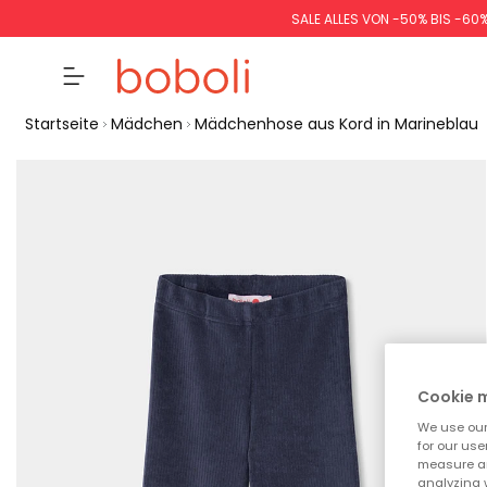
SALE ALLES VON -50% BIS -60
Startseite
Mädchen
Mädchenhose aus Kord in Marineblau
Cookie
We use our 
for our use
measure an
analyzing 