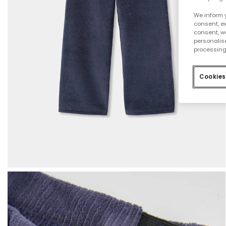
We inform 
consent, ex
consent, w
personalise
processing
Cookies