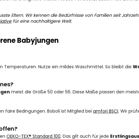
sste Eltern. Wir kennen die Bedürfnisse von Familien seit Jahrzeh
iative
für eine nachhaltigere Welt.
borene Babyjungen
en Temperaturen. Nutze ein mildes Waschmittel. So bleibt die
Wa
enes?
ngen
meist die Größe 50 oder 56. Diese Maße passen den meisten
en faire Bedingungen. Boboli ist Mitglied bei
amfori BSCI
. Wir prü
offen?
 den
OEKO-TEX® Standard 100
. Das gilt auch für jede
Erstlingsau