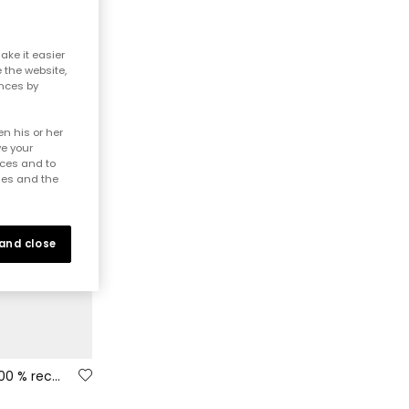
ake it easier
e the website,
ences by
n his or her
ve your
nces and to
ies and the
 and close
Gestreifter Baby-Pullover aus 100 % recyceltem Garn | Limited Edition