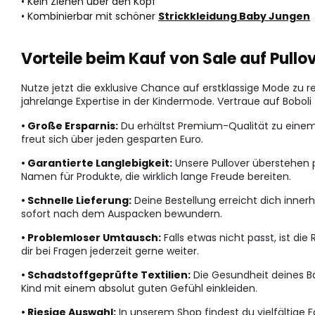
• Kein Ziehen über den Kopf
• Kombinierbar mit schöner
Strickkleidung Baby Jungen
Vorteile beim Kauf von Sale auf Pull
Nutze jetzt die exklusive Chance auf erstklassige Mode zu re
jahrelange Expertise in der Kindermode. Vertraue auf Boboli 
• Große Ersparnis:
Du erhältst Premium-Qualität zu einem d
freut sich über jeden gesparten Euro.
• Garantierte Langlebigkeit:
Unsere Pullover überstehen 
Namen für Produkte, die wirklich lange Freude bereiten.
• Schnelle Lieferung:
Deine Bestellung erreicht dich innerh
sofort nach dem Auspacken bewundern.
• Problemloser Umtausch:
Falls etwas nicht passt, ist di
dir bei Fragen jederzeit gerne weiter.
• Schadstoffgeprüfte Textilien:
Die Gesundheit deines Bab
Kind mit einem absolut guten Gefühl einkleiden.
• Riesige Auswahl:
In unserem Shop findest du vielfältige F