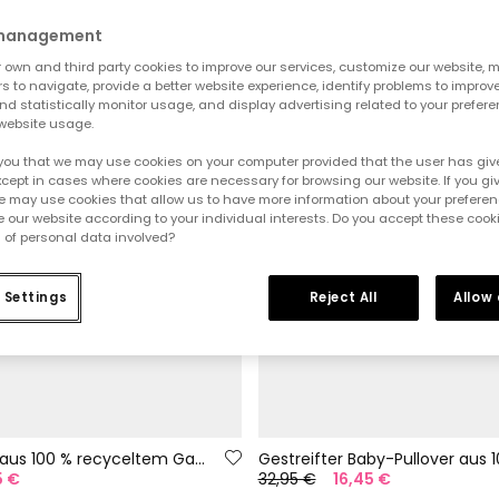
 management
own and third party cookies to improve our services, customize our website, m
rs to navigate, provide a better website experience, identify problems to improv
d statistically monitor usage, and display advertising related to your prefer
website usage.
you that we may use cookies on your computer provided that the user has give
cept in cases where cookies are necessary for browsing our website. If you gi
e may use cookies that allow us to have more information about your prefere
 our website according to your individual interests. Do you accept these cook
 of personal data involved?
 Settings
Reject All
Allow
Baby-Pullover aus 100 % recyceltem Garn | Limited Edition
5 €
32,95 €
16,45 €