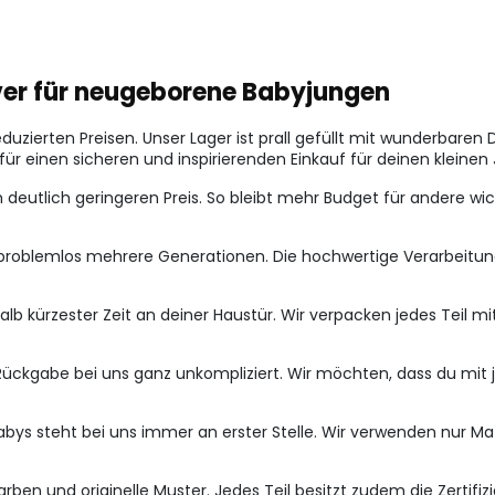
over für neugeborene Babyjungen
duzierten Preisen. Unser Lager ist prall gefüllt mit wunderbaren
für einen sicheren und inspirierenden Einkauf für deinen kleinen
eutlich geringeren Preis. So bleibt mehr Budget für andere wic
problemlos mehrere Generationen. Die hochwertige Verarbeitung 
alb kürzester Zeit an deiner Haustür. Wir verpacken jedes Teil mi
e Rückgabe bei uns ganz unkompliziert. Wir möchten, dass du mit
ys steht bei uns immer an erster Stelle. Wir verwenden nur Mate
arben und originelle Muster. Jedes Teil besitzt zudem die Zerti