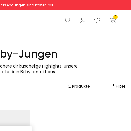
cksendungen sind kostenlos!
Gesamtbetrag
0,00 €
0
Start der Bestellung
Baby-Jungen
ichere dir kuschelige Highlights. Unsere
statte dein Baby perfekt aus.
Filter
2 Produkte