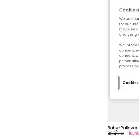
Cookie
We use our 
for our use
measure an
analyzing 
We inform 
consent, ex
consent, w
personalise
processing
Cookies
32,95 €
16,4