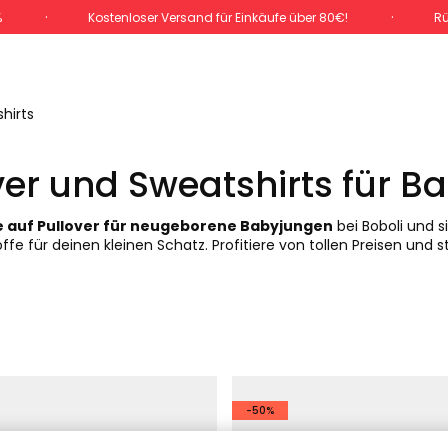
%
Kostenloser Versand für Einkäufe über 80€!
Rü
hirts
ver und Sweatshirts für 
e auf Pullover für neugeborene Babyjungen
bei Boboli und s
ffe für deinen kleinen Schatz. Profitiere von tollen Preisen und 
-50%