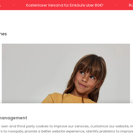
%
Kostenloser Versand für Einkäufe über 80€!
Rü
ches
 management
own and third party cookies to improve our services, customize our website, m
rs to navigate, provide a better website experience, identify problems to improv