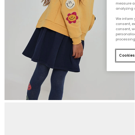
measure an
analyzing 
We inform 
consent, ex
consent, w
personalise
processing
Cookies