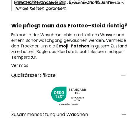
Monate, 18 Monate, 2, 3, 4, 5, 6, 7, 8 und 10 Jahre.
OEKO-TEX® Standard 100
, das schadstofffreie Textilien
für die Kleinen garantiert.
Wie pflegt man das Frottee-Kleid richtig?
Es kann in der Waschmaschine mit kaltem Wasser und
einem Schonwaschgang gewaschen werden. Vermeide
den Trockner, um die
Emoji-Patches
in gutem Zustand
zu erhalten. Bügle das Kleid stets auf links bei niedriger
Temperatur.
Ver más
Qualitätszertifikate
Zusammensetzung und Waschen