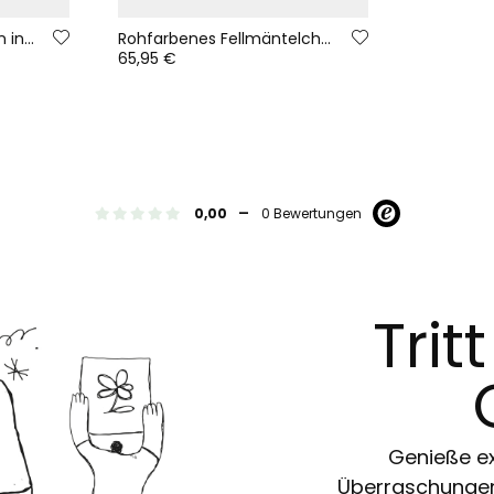
Strickjacke für Mädchen in Cremefarbe/Mehrfarbig mit Kapuze
Rohfarbenes Fellmäntelchen für Mädchen mit buntem Muster
65,95 €
-
0,00
0 Bewertungen
Trit
Genieße ex
Überraschungen 