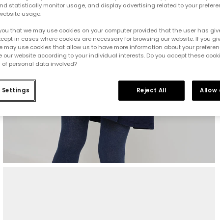
d statistically monitor usage, and display advertising related to your prefer
website usage.
you that we may use cookies on your computer provided that the user has give
cept in cases where cookies are necessary for browsing our website. If you gi
e may use cookies that allow us to have more information about your prefere
 our website according to your individual interests. Do you accept these cook
 of personal data involved?
 Settings
Reject All
Allow