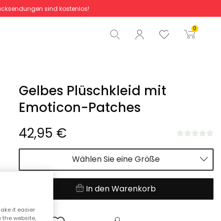
cksendungen sind kostenlos!
Gesamtbetrag
0,00 €
0
Start der Bestellung
Gelbes Plüschkleid mit
Emoticon-Patches
42,95 €
Wählen Sie eine Größe
In den Warenkorb
ake it easier
e the website,