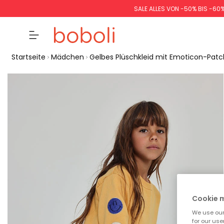
SALE ALLES VON -50% BIS -60
Startseite
Mädchen
Gelbes Plüschkleid mit Emoticon-Pat
Cookie
We use our 
for our use