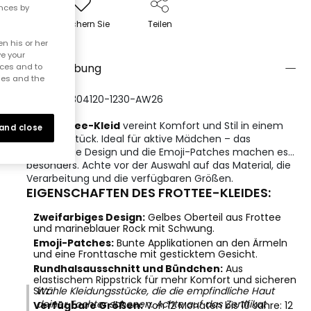
ences by
Speichern Sie
Teilen
n his or her
ve your
Beschreibung
nces and to
ies and the
REFERENZ:304120-1230-AW26
Das
Frottee-Kleid
vereint Komfort und Stil in einem
 and close
einzigen Stück. Ideal für aktive Mädchen – das
zweifarbige Design und die Emoji-Patches machen es
besonders. Achte vor der Auswahl auf das Material, die
Verarbeitung und die verfügbaren Größen.
EIGENSCHAFTEN DES FROTTEE-KLEIDES:
Zweifarbiges Design:
Gelbes Oberteil aus Frottee
und marineblauer Rock mit Schwung.
Emoji-Patches:
Bunte Applikationen an den Ärmeln
und eine Fronttasche mit gesticktem Gesicht.
Rundhalsausschnitt und Bündchen:
Aus
elastischem Rippstrick für mehr Komfort und sicheren
Sitz.
Wähle Kleidungsstücke, die die empfindliche Haut
deiner Tochter schonen. Achte auf das Zertifikat
Verfügbare Größen:
Von 12 Monaten bis 10 Jahre: 12