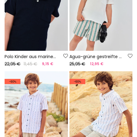
Polo Kinder aus marineblauer Baumwolle
Agua-grüne gestreifte Bermuda-Hose
22,95 €
11,45 €
25,95 €
9,15 €
12,95 €
-60%
-60%