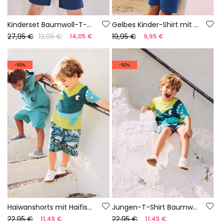
Kinderset Baumwoll-T-Shirt und blaue Hose.
Gelbes Kinder-Shirt mit Palmenmuster
27,95 €
13,95 €
19,95 €
14,05 €
9,95 €
-50%
-50%
Haiwanshorts mit Haifischmuster
Jungen-T-Shirt Baumwolle Gelb
22,95 €
22,95 €
11,45 €
11,45 €