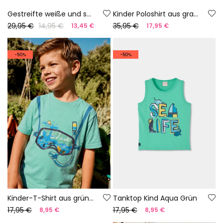
Gestreifte weiße und schwarze Leinen-Bermudas
Kinder Poloshirt aus grauer Baumwolle
29,95 €
14,95 €
35,95 €
13,45 €
17,95 €
-50%
-50%
Kinder-T-Shirt aus grünem Baumwollstoff
Tanktop Kind Aqua Grün
17,95 €
17,95 €
8,95 €
8,95 €