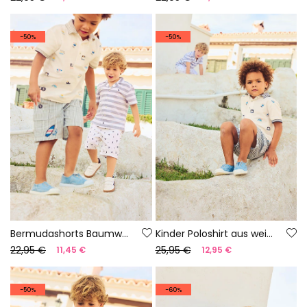
-50%
-50%
Bermudashorts Baumwolle Streifen
Kinder Poloshirt aus weißer Baumwolle
22,95 €
25,95 €
11,45 €
12,95 €
-50%
-60%