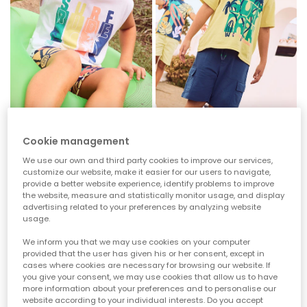
Cookie management
Weißes T-Shirt aus Baumwolle mit kurzen Ärmeln.
Cargo-Shorts in Blau
17,95 €
25,95 €
8,95 €
12,95 €
We use our own and third party cookies to improve our services,
customize our website, make it easier for our users to navigate,
provide a better website experience, identify problems to improve
the website, measure and statistically monitor usage, and display
-50%
-50%
advertising related to your preferences by analyzing website
usage.
We inform you that we may use cookies on your computer
provided that the user has given his or her consent, except in
cases where cookies are necessary for browsing our website. If
you give your consent, we may use cookies that allow us to have
more information about your preferences and to personalise our
website according to your individual interests. Do you accept