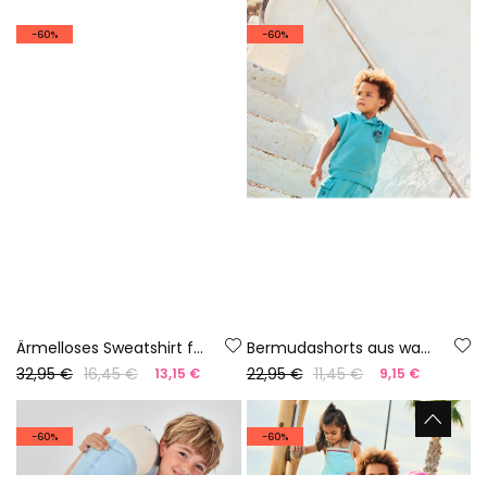
-60%
-60%
Ärmelloses Sweatshirt für Jungen in Wasserblau
Bermudashorts aus wasserblauer Baumwolle
32,95 €
16,45 €
22,95 €
11,45 €
13,15 €
9,15 €
-60%
-60%