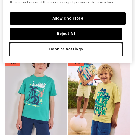
these cookies and the processing of personal data involved?
Allow and close
Reject All
Baumwoll-T-Shirt für Jungen in Weiß mit Aufdruck
Gelbe Strick-Bermudas
19,95 €
27,95 €
9,95 €
13,95 €
Cookies Settings
-50%
-50%