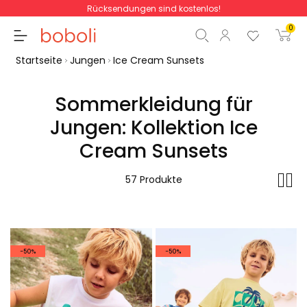
Rücksendungen sind kostenlos!
0
Startseite
Jungen
Ice Cream Sunsets
Sommerkleidung für
Jungen: Kollektion Ice
Zwischensumme
0,00 €
Cream Sunsets
Gesamtbetrag
0,00 €
57 Produkte
weiter
Start der Bestellung
-50%
-50%