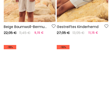
Beige Baumwoll-Bermudas
Gestreiftes Kinderhemd
22,95 €
11,45 €
27,95 €
13,95 €
9,15 €
11,15 €
-55%
-50%