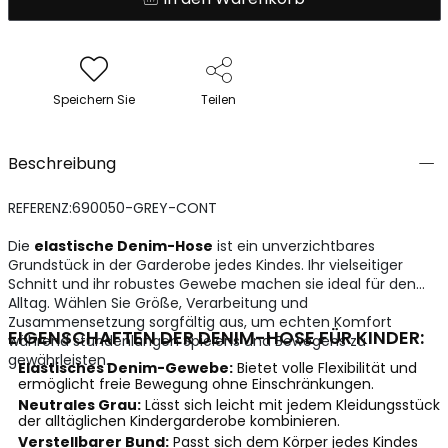
Speichern Sie
Teilen
Beschreibung
REFERENZ:690050-GREY-CONT
Die
elastische Denim-Hose
ist ein unverzichtbares
Grundstück in der Garderobe jedes Kindes. Ihr vielseitiger
Schnitt und ihr robustes Gewebe machen sie ideal für den
Alltag. Wählen Sie Größe, Verarbeitung und
Zusammensetzung sorgfältig aus, um echten Komfort
EIGENSCHAFTEN DER DENIM-HOSE FÜR KINDER:
während stundenlangen Spielens und Bewegens zu
gewährleisten.
Elastisches Denim-Gewebe:
Bietet volle Flexibilität und
ermöglicht freie Bewegung ohne Einschränkungen.
Neutrales Grau:
Lässt sich leicht mit jedem Kleidungsstück
der alltäglichen Kindergarderobe kombinieren.
Verstellbarer Bund:
Passt sich dem Körper jedes Kindes