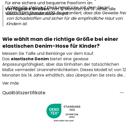
für eine sichere und bequeme Passform an.
Achten Sie stets auf Kleidungsstücke mit dem Siegel
Verfügbare Größen:
Von 12 Monaten bis 14 Jahre, alle
OEKO-TEX® Standard 100
. Es garantiert, dass das Gewebe frei
Wachstumsphasen abdeckend.
von Schadstoffen und sicher für die empfindliche Haut von
Kindern ist.
Wie wählt man die richtige Größe bei einer
elastischen Denim-Hose für Kinder?
Messen Sie Taille und Beinlänge vor dem Kauf.
Das
elastische Denim
bietet eine gewisse
Anpassungsfähigkeit, aber das Einhalten der tatsächlichen
Maße vermeidet Unannehmlichkeiten. Dieses Modell ist von 12
Monaten bis 14 Jahre erhältlich, also überprüfen Sie stets die
Größentabelle des Herstellers.
Ver más
Qualitätszertifikate