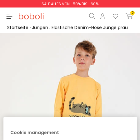
SALE ALLES VON -50% BIS -60%
0
Startseite
Jungen
Elastische Denim-Hose Junge grau
Zwischensumme
0,00 €
Gesamtbetrag
0,00 €
weiter
Start der Bestellung
Cookie management