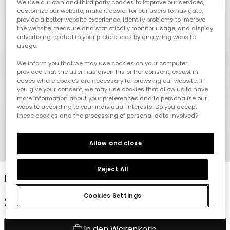
We use our own and third party cookies to improve our services,
customize our website, make it easier for our users to navigate,
provide a better website experience, identify problems to improve
the website, measure and statistically monitor usage, and display
advertising related to your preferences by analyzing website
usage.
We inform you that we may use cookies on your computer
provided that the user has given his or her consent, except in
cases where cookies are necessary for browsing our website. If
you give your consent, we may use cookies that allow us to have
more information about your preferences and to personalise our
website according to your individual interests. Do you accept
these cookies and the processing of personal data involved?
Allow and close
1
2
3
4
5
6
Reject All
Elastische Denim-Hose Junge grau
Cookies Settings
25,95 €
In den Warenkorb