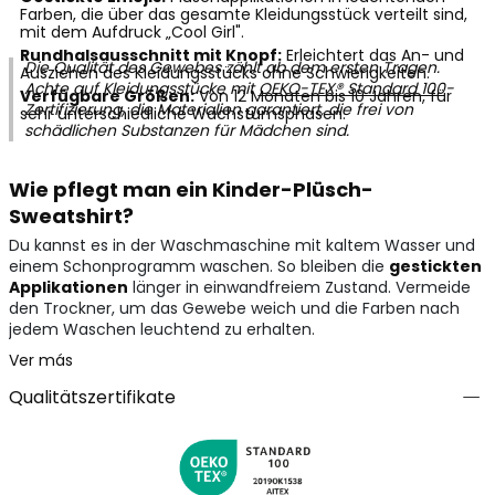
Farben, die über das gesamte Kleidungsstück verteilt sind,
mit dem Aufdruck „Cool Girl".
Rundhalsausschnitt mit Knopf:
Erleichtert das An- und
Die Qualität des Gewebes zählt ab dem ersten Tragen.
Ausziehen des Kleidungsstücks ohne Schwierigkeiten.
Achte auf Kleidungsstücke mit
OEKO-TEX® Standard 100
-
Verfügbare Größen:
Von 12 Monaten bis 10 Jahren, für
Zertifizierung, die Materialien garantiert, die frei von
sehr unterschiedliche Wachstumsphasen.
schädlichen Substanzen für Mädchen sind.
Wie pflegt man ein Kinder-Plüsch-
Sweatshirt?
Du kannst es in der Waschmaschine mit kaltem Wasser und
einem Schonprogramm waschen. So bleiben die
gestickten
Applikationen
länger in einwandfreiem Zustand. Vermeide
den Trockner, um das Gewebe weich und die Farben nach
jedem Waschen leuchtend zu erhalten.
Ver más
Qualitätszertifikate