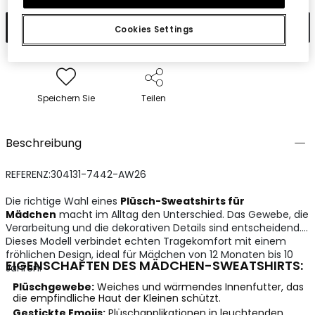
In den Warenkorb
Cookies Settings
Speichern Sie
Teilen
Beschreibung
REFERENZ:304131-7442-AW26
Die richtige Wahl eines
Plüsch-Sweatshirts für
Mädchen
macht im Alltag den Unterschied. Das Gewebe, die
Verarbeitung und die dekorativen Details sind entscheidend.
Dieses Modell verbindet echten Tragekomfort mit einem
fröhlichen Design, ideal für Mädchen von 12 Monaten bis 10
EIGENSCHAFTEN DES MÄDCHEN-SWEATSHIRTS:
Jahren.
Plüschgewebe:
Weiches und wärmendes Innenfutter, das
die empfindliche Haut der Kleinen schützt.
Gestickte Emojis:
Plüschapplikationen in leuchtenden