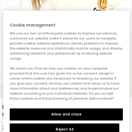
Cookie management
We use our own and third party cookies to improve our services,
customize our website, make it easier for our users to navigate,
provide a better website experience, identify problems to improve
the website, measure and statistically monitor usage, and display
advertising related to your preferences by analyzing website
usage.
We inform you that we may use cookies on your computer
provided that the user has given his or her consent, except in
cases where cookies are necessary for browsing our website. If
you give your consent, we may use cookies that allow us to have
more information about your preferences and to personalise our
1
2
3
4
5
website according to your individual interests. Do you accept
these cookies and the processing of personal data involved?
Mädchen-Fleece-Sweatshirt in Rohweiß
mit Emojis
Allow and close
35,95 €
Reject All