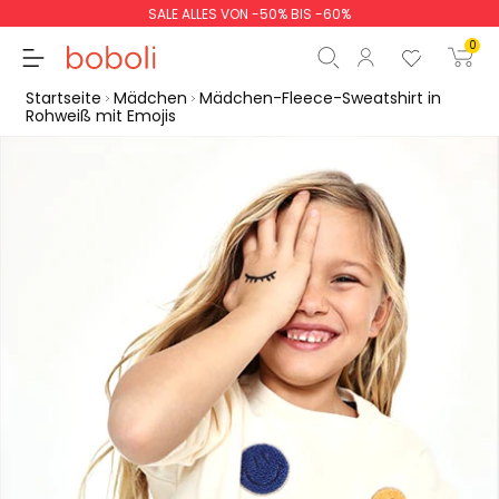
SALE ALLES VON -50% BIS -60%
0
Startseite
Mädchen
Mädchen-Fleece-Sweatshirt in
Rohweiß mit Emojis
Zwischensumme
0,00 €
Gesamtbetrag
0,00 €
weiter
Start der Bestellung