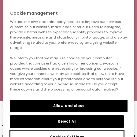
Cookie management
We use our own and third party cookies to improve our services,
customize our website, make it easier for our users to navigate,
provide a better website experience, identify problems to improve
the website, measure and statistically monitor usage, and display
advertising related to your preferences by analyzing website
usage.
We inform you that we may use cookies on your computer
provided that the user has given his or her consent, except in
cases where cookies are necessary for browsing our website. If
you give your consent, we may use cookies that allow us to have
more information about your preferences and to personalise our
website according to your individual interests. Do you accept
these cookies and the processing of personal data involved?
1
2
3
4
5
Allow and close
Mädchenhemd aus Popelin mit Karomuster
Reject All
25,95 €
12,95 €
10,35 €