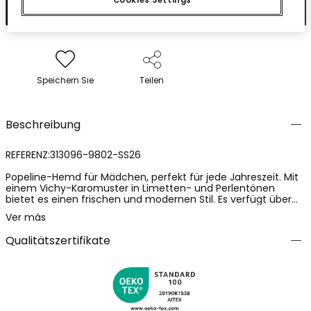
Cookies Settings
In den Warenkorb
Speichern Sie
Teilen
Beschreibung
REFERENZ:313096-9802-SS26
Popeline-Hemd für Mädchen, perfekt für jede Jahreszeit. Mit
einem Vichy-Karomuster in Limetten- und Perlentönen
bietet es einen frischen und modernen Stil. Es verfügt über
einen klassischen Kragen und Knöpfe an der Vorderseite,
Ver más
ergänzt durch ein Schleifendetail am unteren Rand. Ärmellos.
Erhältlich in den Größen von 12 Monaten bis 10 Jahren, ist es
Qualitätszertifikate
ein vielseitiges Kleidungsstück, das sich an verschiedene
Altersgruppen und Stile anpasst und bei jedem Tragen
Komfort und Eleganz bietet.