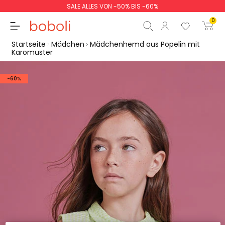
SALE ALLES VON -50% BIS -60%
0
Startseite
Mädchen
Mädchenhemd aus Popelin mit
Karomuster
-60%
Zwischensumme
0,00 €
Gesamtbetrag
0,00 €
weiter
Start der Bestellung