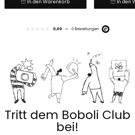
In den Warenkorb
In den
-
0,00
0 Bewertungen
Tritt dem Boboli Club
bei!