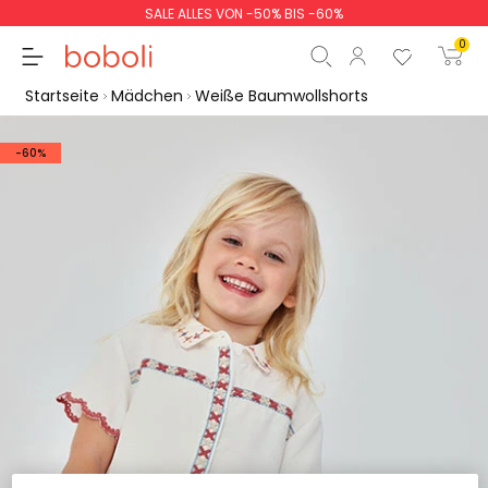
SALE ALLES VON -50% BIS -60%
0
Startseite
Mädchen
Weiße Baumwollshorts
-60%
Zwischensumme
0,00 €
Gesamtbetrag
0,00 €
weiter
Start der Bestellung