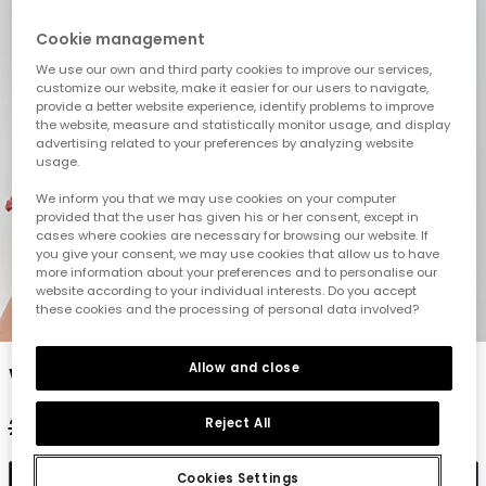
Cookie management
We use our own and third party cookies to improve our services,
customize our website, make it easier for our users to navigate,
provide a better website experience, identify problems to improve
the website, measure and statistically monitor usage, and display
advertising related to your preferences by analyzing website
usage.
We inform you that we may use cookies on your computer
provided that the user has given his or her consent, except in
cases where cookies are necessary for browsing our website. If
you give your consent, we may use cookies that allow us to have
more information about your preferences and to personalise our
website according to your individual interests. Do you accept
these cookies and the processing of personal data involved?
1
2
3
4
5
Allow and close
Weiße Baumwollshorts
29,95 €
14,95 €
11,95 €
Reject All
Cookies Settings
In den Warenkorb