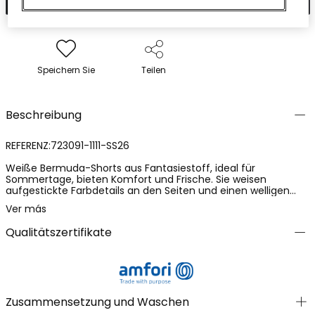
Speichern Sie
Teilen
Beschreibung
REFERENZ:723091-1111-SS26
Weiße Bermuda-Shorts aus Fantasiestoff, ideal für
Sommertage, bieten Komfort und Frische. Sie weisen
aufgestickte Farbdetails an den Seiten und einen welligen
Saum auf, die eine lustige und farbenfrohe Note hinzufügen.
Ver más
Ihr funktionales Design umfasst einen elastischen Bund mit
Kordelzug, der sich gut für Kinder von 12 Monaten bis 10
Qualitätszertifikate
Jahren anpasst. Sie sind perfekt, um mit leichten T-Shirts
oder Blusen kombiniert zu werden, wodurch ein frischer und
sommerlicher Look entsteht, ideal für Outdoor-Aktivitäten
und Spielmomente.
Zusammensetzung und Waschen