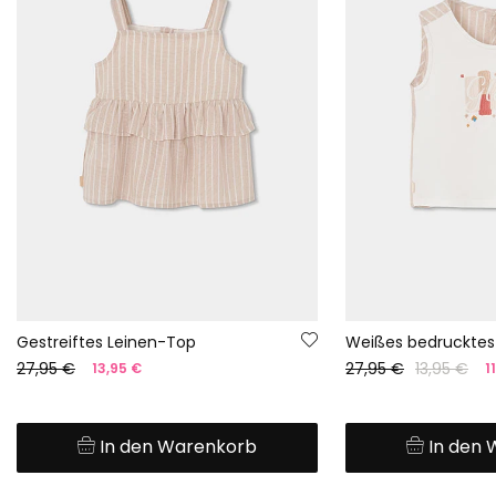
Gestreiftes Leinen-Top
Weißes bedrucktes
27,95 €
27,95 €
13,95 €
13,95 €
1
In den Warenkorb
In den