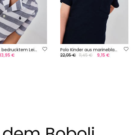
Hemd aus bedrucktem Leinen für Jungen
Polo Kinder aus marineblauer Baumwolle
13,95 €
22,95 €
11,45 €
9,15 €
t dem Boboli