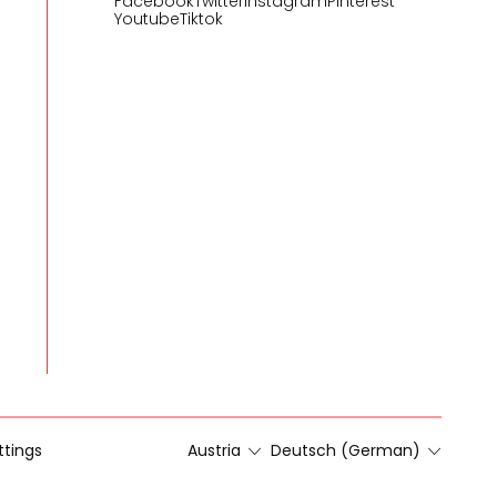
Facebook
Twitter
Instagram
Pinterest
Youtube
Tiktok
ttings
Austria
Deutsch (German)