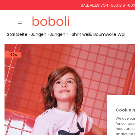
SALE ALLES VON -50% BIS -60
Startseite
Jungen
Jungen T-Shirt weiß Baumwolle Wal
-50%
Cookie
We use our 
for our use
measure an
analyzing 