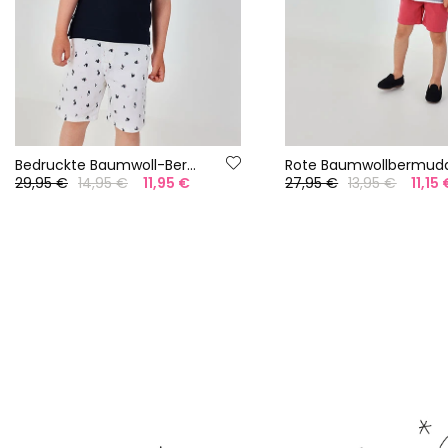
Bedruckte Baumwoll-Bermudashorts
Rote Baumwollbermud
29,95 €
14,95 €
11,95 €
27,95 €
13,95 €
11,15