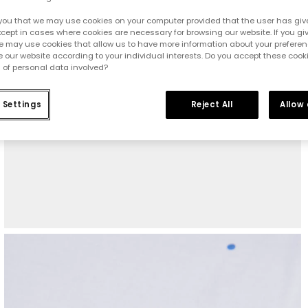
you that we may use cookies on your computer provided that the user has give
cept in cases where cookies are necessary for browsing our website. If you gi
e may use cookies that allow us to have more information about your prefere
 our website according to your individual interests. Do you accept these cook
 of personal data involved?
 Settings
Reject All
Allow