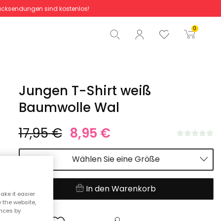
cksendungen sind kostenlos!
Gesamtbetrag
0,00 €
0
Start der Bestellung
Jungen T-Shirt weiß
Baumwolle Wal
17,95 €
8,95 €
Wählen Sie eine Größe
In den Warenkorb
ake it easier
e the website,
ences by