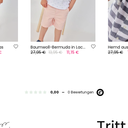
as
Baumwoll-Bermuda in Lachsfarbe
 €
27,95 €
13,95 €
11,15 €
27,95 €
-
0,00
0 Bewertungen
Trit