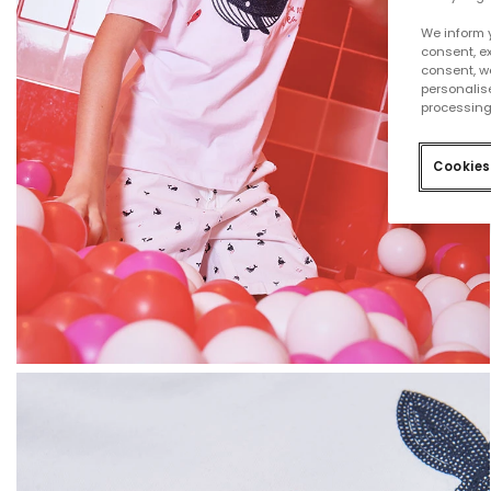
We inform 
consent, ex
consent, w
personalise
processing
Cookies