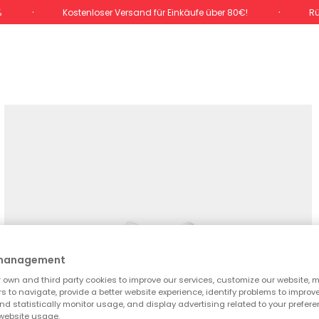
%
Kostenloser Versand für Einkäufe über 80€!
Rü
 management
own and third party cookies to improve our services, customize our website, m
rs to navigate, provide a better website experience, identify problems to improv
d statistically monitor usage, and display advertising related to your prefer
website usage.