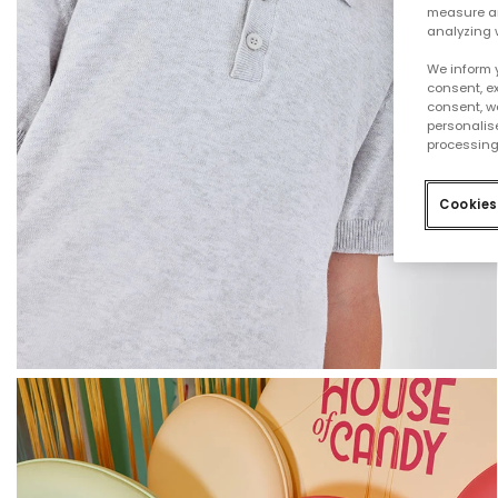
measure an
analyzing 
We inform 
consent, ex
consent, w
personalise
processing
Cookies