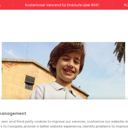
%
Kostenloser Versand für Einkäufe über 80€!
Rü
 management
own and third party cookies to improve our services, customize our website, m
rs to navigate, provide a better website experience, identify problems to improv