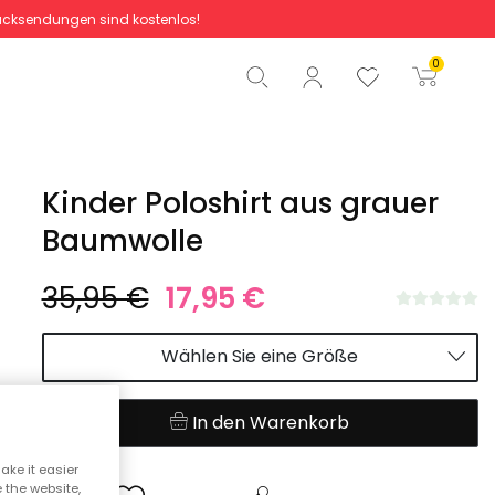
cksendungen sind kostenlos!
Gesamtbetrag
0,00 €
0
Start der Bestellung
Kinder Poloshirt aus grauer
Baumwolle
35,95 €
17,95 €
Wählen Sie eine Größe
In den Warenkorb
ake it easier
e the website,