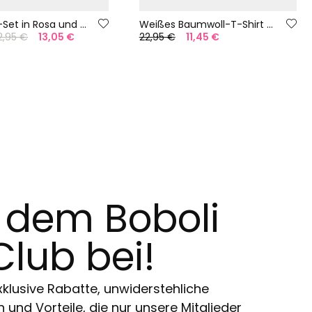
Mädchen-Set in Rosa und Blau
Weißes Baumwoll-T-Shirt für Mädchen
2,95 €
13,05 €
22,95 €
11,45 €
t dem Boboli
Club bei!
klusive Rabatte, unwiderstehliche
und Vorteile, die nur unsere Mitglieder