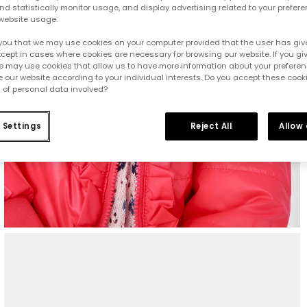
d statistically monitor usage, and display advertising related to your prefer
website usage.
you that we may use cookies on your computer provided that the user has give
cept in cases where cookies are necessary for browsing our website. If you gi
e may use cookies that allow us to have more information about your prefere
 our website according to your individual interests. Do you accept these cook
 of personal data involved?
 Settings
Reject All
Allow