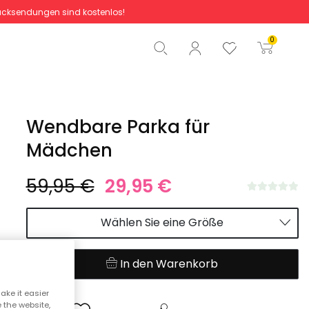
cksendungen sind kostenlos!
Gesamtbetrag
0,00 €
0
Start der Bestellung
Wendbare Parka für
Mädchen
59,95 €
29,95 €
Wählen Sie eine Größe
In den Warenkorb
ake it easier
e the website,