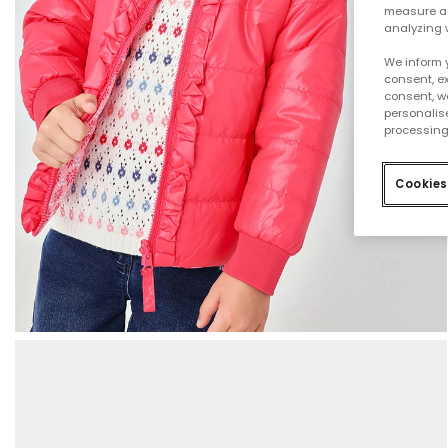
measure an
analyzing 
We inform 
consent, ex
consent, w
personalise
processing
Cookies