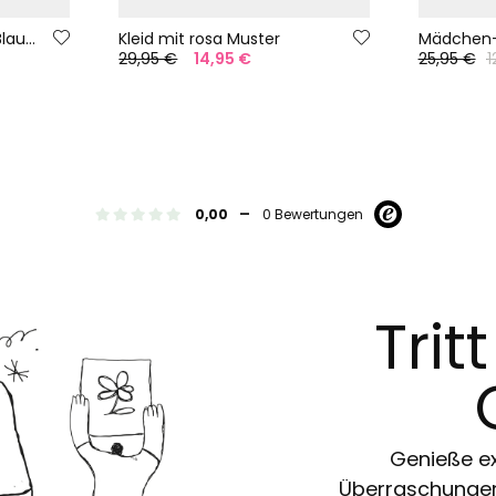
Mädchenjeanshose in Blau Denim
Kleid mit rosa Muster
29,95 €
14,95 €
25,95 €
1
-
0,00
0 Bewertungen
Trit
Genieße ex
Überraschungen 