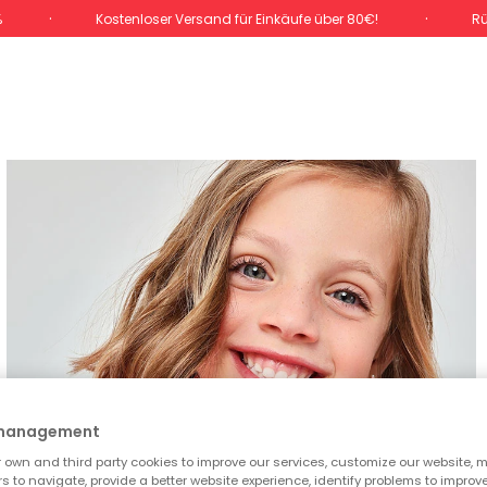
%
Kostenloser Versand für Einkäufe über 80€!
Rü
 management
own and third party cookies to improve our services, customize our website, m
rs to navigate, provide a better website experience, identify problems to improv