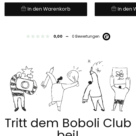
In den Warenkorb
In den
-
0,00
0 Bewertungen
Tritt dem Boboli Club
bei!