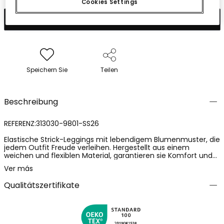
Cookies Settings
In den Warenkorb
Speichern Sie
Teilen
Beschreibung
REFERENZ:313030-9801-SS26
Elastische Strick-Leggings mit lebendigem Blumenmuster, die
jedem Outfit Freude verleihen. Hergestellt aus einem
weichen und flexiblen Material, garantieren sie Komfort und
Bewegungsfreiheit, ideal für den täglichen Gebrauch.
Ver más
Erhältlich in Größen von 12 Monaten bis 10 Jahren, bieten sie
eine vielseitige Option für Mädchen unterschiedlichen Alters.
Qualitätszertifikate
Das farbenfrohe Design erleichtert das Kombinieren mit T-
Shirts oder Pullovern in neutralen Tönen für einen
ausgewogenen und lustigen Look.