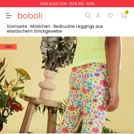
SALE ALLES VON -50% BIS -60%
0
Startseite
Mädchen
Bedruckte Leggings aus
elastischem Strickgewebe
-50%
Zwischensumme
0,00 €
Gesamtbetrag
0,00 €
weiter
Start der Bestellung