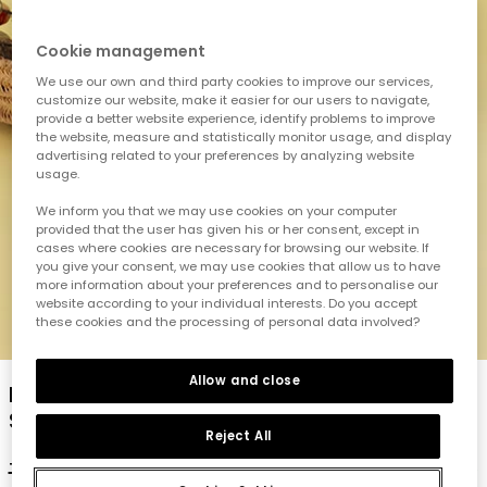
Cookie management
We use our own and third party cookies to improve our services,
customize our website, make it easier for our users to navigate,
provide a better website experience, identify problems to improve
the website, measure and statistically monitor usage, and display
advertising related to your preferences by analyzing website
usage.
We inform you that we may use cookies on your computer
provided that the user has given his or her consent, except in
cases where cookies are necessary for browsing our website. If
you give your consent, we may use cookies that allow us to have
more information about your preferences and to personalise our
website according to your individual interests. Do you accept
these cookies and the processing of personal data involved?
1
2
3
4
5
Allow and close
Bedruckte Leggings aus elastischem
Strickgewebe
Reject All
19,95 €
9,95 €