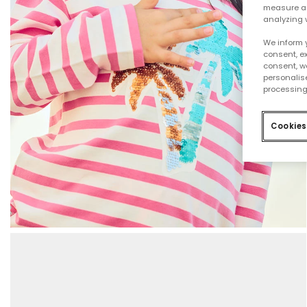
measure an
analyzing 
We inform 
consent, ex
consent, w
personalise
processing
Cookies