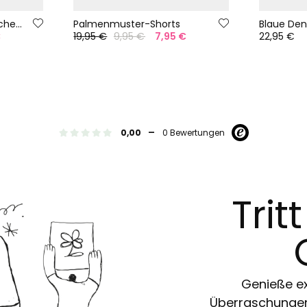
Baumwollhose für Mädchen in Himmelblau.
Palmenmuster-Shorts
€
19,95 €
9,95 €
7,95 €
22,95 €
-
0,00
0 Bewertungen
Trit
Genieße ex
Überraschungen 