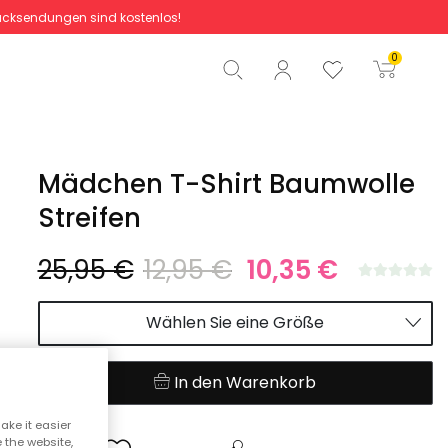
cksendungen sind kostenlos!
Gesamtbetrag
0,00 €
0
Start der Bestellung
Mädchen T-Shirt Baumwolle
Streifen
25,95 €
12,95 €
10,35 €
Wählen Sie eine Größe
In den Warenkorb
ake it easier
e the website,