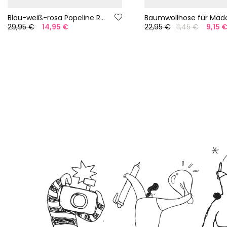
Blau-weiß-rosa Popeline Rock
29,95 €
14,95 €
22,95 €
11,45 €
9,15 