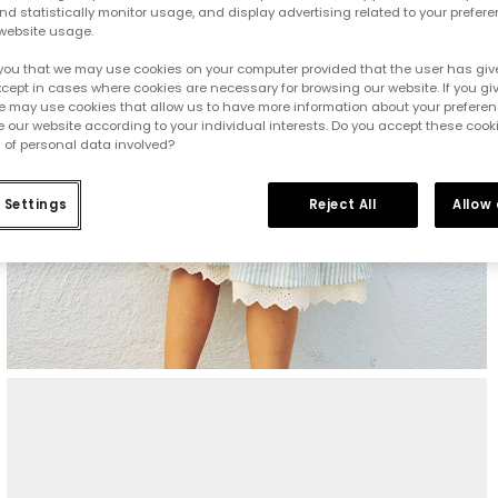
d statistically monitor usage, and display advertising related to your prefer
website usage.
you that we may use cookies on your computer provided that the user has give
cept in cases where cookies are necessary for browsing our website. If you gi
e may use cookies that allow us to have more information about your prefere
 our website according to your individual interests. Do you accept these cook
 of personal data involved?
 Settings
Reject All
Allow