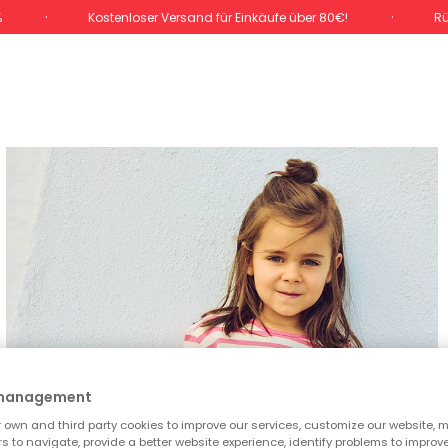
%
Kostenloser Versand für Einkäufe über 80€!
Rü
 management
own and third party cookies to improve our services, customize our website, m
rs to navigate, provide a better website experience, identify problems to improv